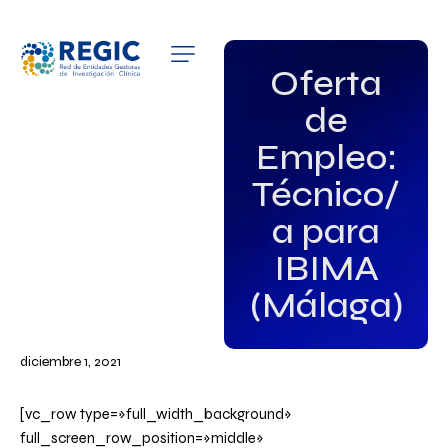
QUIÉNES SOMOS
Oferta
de
SERVICIOS
Empleo:
PATROCINADORES
Técnico/
EMPLEO
a para
IBIMA
GRUPOS DE INTERÉS
(Málaga)
NOTICIAS
diciembre 1, 2021
[vc_row type=»full_width_background»
full_screen_row_position=»middle»