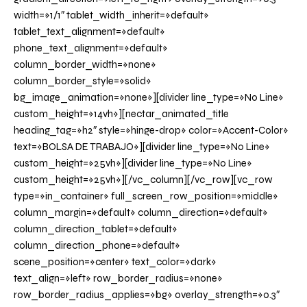
width=»1/1″ tablet_width_inherit=»default»
tablet_text_alignment=»default»
phone_text_alignment=»default»
column_border_width=»none»
column_border_style=»solid»
bg_image_animation=»none»][divider line_type=»No Line»
custom_height=»14vh»][nectar_animated_title
heading_tag=»h2″ style=»hinge-drop» color=»Accent-Color»
text=»BOLSA DE TRABAJO»][divider line_type=»No Line»
custom_height=»25vh»][divider line_type=»No Line»
custom_height=»25vh»][/vc_column][/vc_row][vc_row
type=»in_container» full_screen_row_position=»middle»
column_margin=»default» column_direction=»default»
column_direction_tablet=»default»
column_direction_phone=»default»
scene_position=»center» text_color=»dark»
text_align=»left» row_border_radius=»none»
row_border_radius_applies=»bg» overlay_strength=»0.3″