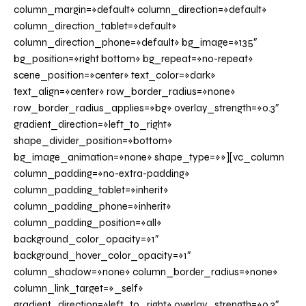
column_margin=»default» column_direction=»default»
column_direction_tablet=»default»
column_direction_phone=»default» bg_image=»135″
bg_position=»right bottom» bg_repeat=»no-repeat»
scene_position=»center» text_color=»dark»
text_align=»center» row_border_radius=»none»
row_border_radius_applies=»bg» overlay_strength=»0.3″
gradient_direction=»left_to_right»
shape_divider_position=»bottom»
bg_image_animation=»none» shape_type=»»][vc_column
column_padding=»no-extra-padding»
column_padding_tablet=»inherit»
column_padding_phone=»inherit»
column_padding_position=»all»
background_color_opacity=»1″
background_hover_color_opacity=»1″
column_shadow=»none» column_border_radius=»none»
column_link_target=»_self»
gradient_direction=»left_to_right» overlay_strength=»0.3″