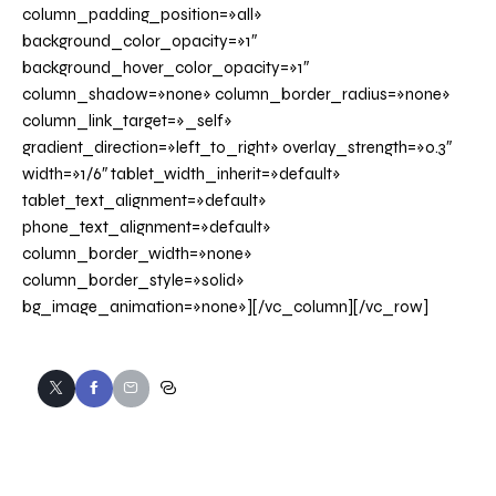
column_padding_position=»all»
background_color_opacity=»1″
background_hover_color_opacity=»1″
column_shadow=»none» column_border_radius=»none»
column_link_target=»_self»
gradient_direction=»left_to_right» overlay_strength=»0.3″
width=»1/6″ tablet_width_inherit=»default»
tablet_text_alignment=»default»
phone_text_alignment=»default»
column_border_width=»none»
column_border_style=»solid»
bg_image_animation=»none»][/vc_column][/vc_row]