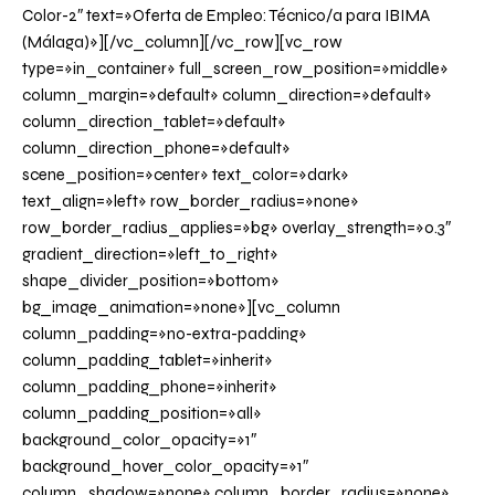
Color-2″ text=»Oferta de Empleo: Técnico/a para IBIMA
(Málaga)»][/vc_column][/vc_row][vc_row
type=»in_container» full_screen_row_position=»middle»
column_margin=»default» column_direction=»default»
column_direction_tablet=»default»
column_direction_phone=»default»
scene_position=»center» text_color=»dark»
text_align=»left» row_border_radius=»none»
row_border_radius_applies=»bg» overlay_strength=»0.3″
gradient_direction=»left_to_right»
shape_divider_position=»bottom»
bg_image_animation=»none»][vc_column
column_padding=»no-extra-padding»
column_padding_tablet=»inherit»
column_padding_phone=»inherit»
column_padding_position=»all»
background_color_opacity=»1″
background_hover_color_opacity=»1″
column_shadow=»none» column_border_radius=»none»