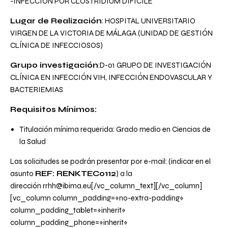
-INFECCION POR CLOSTRIDIUM DIFICILE
Lugar de Realización
: HOSPITAL UNIVERSITARIO
VIRGEN DE LA VICTORIA DE MÁLAGA (UNIDAD DE GESTIÓN
CLÍNICA DE INFECCIOSOS)
Grupo investigación
:D-01 GRUPO DE INVESTIGACIÓN
CLÍNICA EN INFECCIÓN VIH, INFECCIÓN ENDOVASCULAR Y
BACTERIEMIAS
Requisitos Mínimos:
Titulación mínima requerida: Grado medio en Ciencias de
la Salud
Las solicitudes se podrán presentar por e-mail: (indicar en el
asunto
REF: RENKTEC0112
) a la
dirección
rrhh@ibima.eu
[/vc_column_text][/vc_column]
[vc_column column_padding=»no-extra-padding»
column_padding_tablet=»inherit»
column_padding_phone=»inherit»