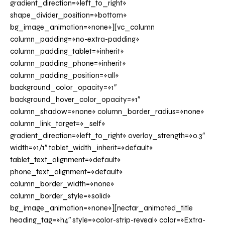
gradient_direction=»left_to_right»
shape_divider_position=»bottom»
bg_image_animation=»none»][vc_column
column_padding=»no-extra-padding»
column_padding_tablet=»inherit»
column_padding_phone=»inherit»
column_padding_position=»all»
background_color_opacity=»1″
background_hover_color_opacity=»1″
column_shadow=»none» column_border_radius=»none»
column_link_target=»_self»
gradient_direction=»left_to_right» overlay_strength=»0.3″
width=»1/1″ tablet_width_inherit=»default»
tablet_text_alignment=»default»
phone_text_alignment=»default»
column_border_width=»none»
column_border_style=»solid»
bg_image_animation=»none»][nectar_animated_title
heading_tag=»h4″ style=»color-strip-reveal» color=»Extra-