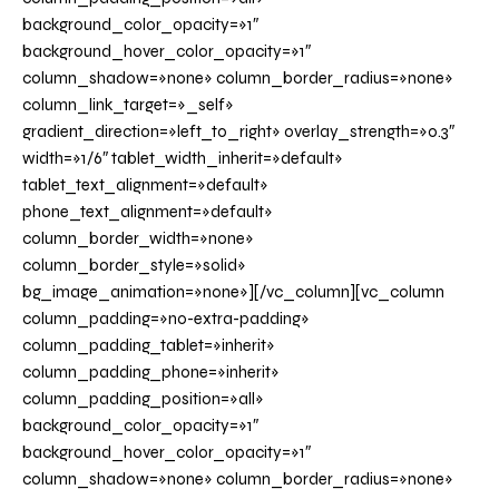
background_color_opacity=»1″
background_hover_color_opacity=»1″
column_shadow=»none» column_border_radius=»none»
column_link_target=»_self»
gradient_direction=»left_to_right» overlay_strength=»0.3″
width=»1/6″ tablet_width_inherit=»default»
tablet_text_alignment=»default»
phone_text_alignment=»default»
column_border_width=»none»
column_border_style=»solid»
bg_image_animation=»none»][/vc_column][vc_column
column_padding=»no-extra-padding»
column_padding_tablet=»inherit»
column_padding_phone=»inherit»
column_padding_position=»all»
background_color_opacity=»1″
background_hover_color_opacity=»1″
column_shadow=»none» column_border_radius=»none»