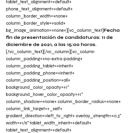
tablet_text_alignment=»default»
phone_text_alignment=»default»
column_border_width=»none»
column_border_style=»solid»
bg_image_animation=»none»][vc_column_text]
Fecha
fin de presentación de candidaturas: 11 de
diciembre de 2021, a las 15:00 horas.
[/vc_column_text][/vc_column][vc_column
column_padding=»no-extra-padding»
column_padding_tablet=»inherit»
column_padding_phone=»inherit»
column_padding_position=»all»
background_color_opacity=»1″
background_hover_color_opacity=»1″
column_shadow=»none» column_border_radius=»none»
column_link_target=»_self»
gradient_direction=»left_to_right» overlay_strength=»0.3″
width=»1/6″ tablet_width_inherit=»default»
tablet_text_alignment=»default»