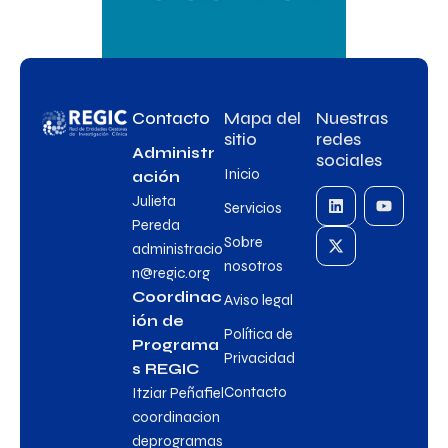
Contacto
Mapa del
Nuestras
sitio
redes
Administr
sociales
Inicio
ación
Julieta
Servicios
Pereda
Sobre
administracio
nosotros
n@regic.org
Coordinac
Aviso legal
ión de
Política de
Programa
Privacidad
s REGIC
Contacto
Itziar Peñafiel
coordinacion
deprogramas