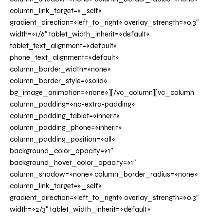
column_link_target=»_self»
gradient_direction=»left_to_right» overlay_strength=»0.3″
width=»1/6″ tablet_width_inherit=»default»
tablet_text_alignment=»default»
phone_text_alignment=»default»
column_border_width=»none»
column_border_style=»solid»
bg_image_animation=»none»][/vc_column][vc_column
column_padding=»no-extra-padding»
column_padding_tablet=»inherit»
column_padding_phone=»inherit»
column_padding_position=»all»
background_color_opacity=»1″
background_hover_color_opacity=»1″
column_shadow=»none» column_border_radius=»none»
column_link_target=»_self»
gradient_direction=»left_to_right» overlay_strength=»0.3″
width=»2/3″ tablet_width_inherit=»default»