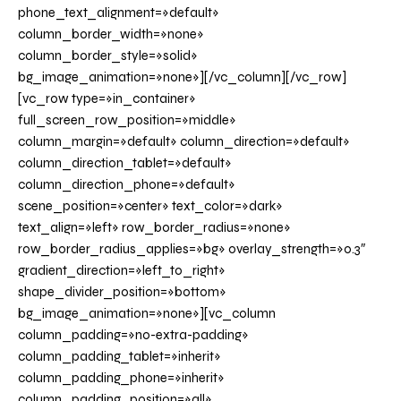
phone_text_alignment=»default»
column_border_width=»none»
column_border_style=»solid»
bg_image_animation=»none»][/vc_column][/vc_row]
[vc_row type=»in_container»
full_screen_row_position=»middle»
column_margin=»default» column_direction=»default»
column_direction_tablet=»default»
column_direction_phone=»default»
scene_position=»center» text_color=»dark»
text_align=»left» row_border_radius=»none»
row_border_radius_applies=»bg» overlay_strength=»0.3″
gradient_direction=»left_to_right»
shape_divider_position=»bottom»
bg_image_animation=»none»][vc_column
column_padding=»no-extra-padding»
column_padding_tablet=»inherit»
column_padding_phone=»inherit»
column_padding_position=»all»