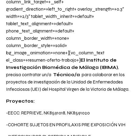
column_link_target=»_self»
gradient_direction=»left_to_right» overlay_strength=»0.3″
width=»2/3″ tablet_width_inherit=»default»
tablet_text_alignment=»default»
phone_text_alignment=»default»
column_border_width=»none»
column_border_style=»solid»
bg_image_animation=»none»][vc_column_text
el_class=»resumen-oferta-trabajo»]
El Instituto de
Investigación Biomédica de Málaga (IBIMA)
,
precisa contratar un/a
Técnico/a
para colaborar en los
proyectos de investigación de la Unidad de Enfermedades
Infecciosas (UEI) del Hospital Virgen de la Victoria de Málaga.
Proyectos:
-EECC: REPRIEVE, NK8591018, NK8591020
-COHORTE SUJETOS EN PROFILAXIS PRE EXPOSICIÓN VIH