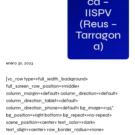
ca –
IISPV
(Reus –
Tarragon
a)
enero 30, 2023
[vc_row type=»full_width_background»
full_screen_row_position=»middle»
column_margin=»default» column_direction=»default»
column_direction_tablet=»default»
column_direction_phone=»default» bg_image=»135″
bg_position=»right bottom» bg_repeat=»no-repeat»
scene_position=»center» text_color=»dark»
text_align=»center» row_border_radius=»none»