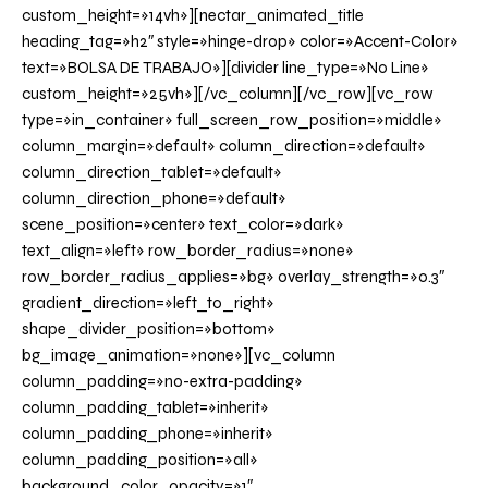
custom_height=»14vh»][nectar_animated_title
heading_tag=»h2″ style=»hinge-drop» color=»Accent-Color»
text=»BOLSA DE TRABAJO»][divider line_type=»No Line»
custom_height=»25vh»][/vc_column][/vc_row][vc_row
type=»in_container» full_screen_row_position=»middle»
column_margin=»default» column_direction=»default»
column_direction_tablet=»default»
column_direction_phone=»default»
scene_position=»center» text_color=»dark»
text_align=»left» row_border_radius=»none»
row_border_radius_applies=»bg» overlay_strength=»0.3″
gradient_direction=»left_to_right»
shape_divider_position=»bottom»
bg_image_animation=»none»][vc_column
column_padding=»no-extra-padding»
column_padding_tablet=»inherit»
column_padding_phone=»inherit»
column_padding_position=»all»
background_color_opacity=»1″