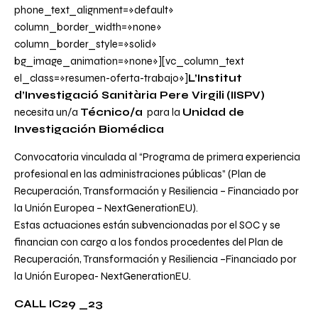
phone_text_alignment=»default»
column_border_width=»none»
column_border_style=»solid»
bg_image_animation=»none»][vc_column_text
el_class=»resumen-oferta-trabajo»]
L’
Institut
d’Investigació Sanitària Pere Virgili
(IISPV)
necesita un/a
Técnico/a
para la
Unidad de
Investigación Biomédica
Convocatoria vinculada al “Programa de primera experiencia
profesional en las administraciones públicas” (Plan de
Recuperación, Transformación y Resiliencia – Financiado por
la Unión Europea – NextGenerationEU).
Estas actuaciones están subvencionadas por el SOC y se
financian con cargo a los fondos procedentes del Plan de
Recuperación, Transformación y Resiliencia –Financiado por
la Unión Europea- NextGenerationEU.
CALL IC29 _23