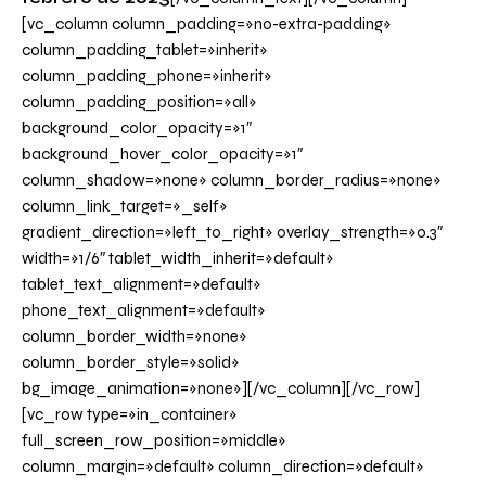
[vc_column column_padding=»no-extra-padding»
column_padding_tablet=»inherit»
column_padding_phone=»inherit»
column_padding_position=»all»
background_color_opacity=»1″
background_hover_color_opacity=»1″
column_shadow=»none» column_border_radius=»none»
column_link_target=»_self»
gradient_direction=»left_to_right» overlay_strength=»0.3″
width=»1/6″ tablet_width_inherit=»default»
tablet_text_alignment=»default»
phone_text_alignment=»default»
column_border_width=»none»
column_border_style=»solid»
bg_image_animation=»none»][/vc_column][/vc_row]
[vc_row type=»in_container»
full_screen_row_position=»middle»
column_margin=»default» column_direction=»default»