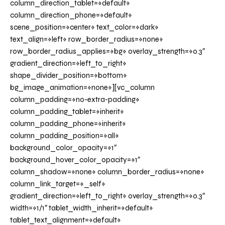
column_direction_tablet=»default»
column_direction_phone=»default»
scene_position=»center» text_color=»dark»
text_align=»left» row_border_radius=»none»
row_border_radius_applies=»bg» overlay_strength=»0.3″
gradient_direction=»left_to_right»
shape_divider_position=»bottom»
bg_image_animation=»none»][vc_column
column_padding=»no-extra-padding»
column_padding_tablet=»inherit»
column_padding_phone=»inherit»
column_padding_position=»all»
background_color_opacity=»1″
background_hover_color_opacity=»1″
column_shadow=»none» column_border_radius=»none»
column_link_target=»_self»
gradient_direction=»left_to_right» overlay_strength=»0.3″
width=»1/1″ tablet_width_inherit=»default»
tablet_text_alignment=»default»