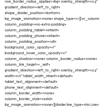
row_border_radius_applies=»bg» overlay_strength=»0.3″
gradient_direction=»left_to_right»
shape_divider_position=»bottom»
bg_image_animation=»none» shape_type=»»][vc_column
column_padding=»no-extra-padding»
column_padding_tablet=»inherit»
column_padding_phone=»inherit»
column_padding_position=»all»
background_color_opacity=»1″
background_hover_color_opacity=»1″
column_shadow=»none» column_border_radius=»none»
column_link_target=»_self»
gradient_direction=»left_to_right» overlay_strength=»0.3″
width=»1/1″ tablet_width_inherit=»default»
tablet_text_alignment=»default»
phone_text_alignment=»default»
column_border_width=»none»
column_border_style=»solid»
bg_image_animation=»none»][divider line_type=»No Line»