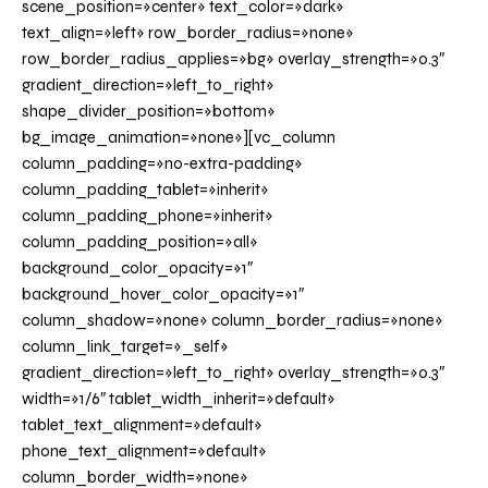
scene_position=»center» text_color=»dark»
text_align=»left» row_border_radius=»none»
row_border_radius_applies=»bg» overlay_strength=»0.3″
gradient_direction=»left_to_right»
shape_divider_position=»bottom»
bg_image_animation=»none»][vc_column
column_padding=»no-extra-padding»
column_padding_tablet=»inherit»
column_padding_phone=»inherit»
column_padding_position=»all»
background_color_opacity=»1″
background_hover_color_opacity=»1″
column_shadow=»none» column_border_radius=»none»
column_link_target=»_self»
gradient_direction=»left_to_right» overlay_strength=»0.3″
width=»1/6″ tablet_width_inherit=»default»
tablet_text_alignment=»default»
phone_text_alignment=»default»
column_border_width=»none»