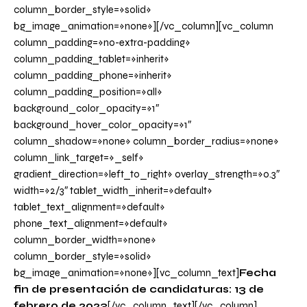
column_border_style=»solid»
bg_image_animation=»none»][/vc_column][vc_column
column_padding=»no-extra-padding»
column_padding_tablet=»inherit»
column_padding_phone=»inherit»
column_padding_position=»all»
background_color_opacity=»1″
background_hover_color_opacity=»1″
column_shadow=»none» column_border_radius=»none»
column_link_target=»_self»
gradient_direction=»left_to_right» overlay_strength=»0.3″
width=»2/3″ tablet_width_inherit=»default»
tablet_text_alignment=»default»
phone_text_alignment=»default»
column_border_width=»none»
column_border_style=»solid»
bg_image_animation=»none»][vc_column_text]
Fecha
fin de presentación de candidaturas: 13 de
febrero de 2023
[/vc_column_text][/vc_column]