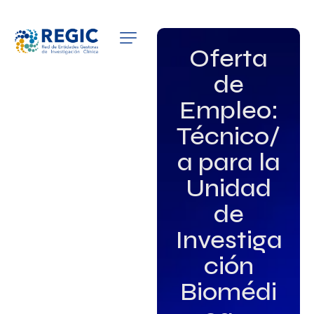
QUIÉNES SOMOS
Oferta
de
SERVICIOS
Empleo:
PATROCINADORES
Técnico/
EMPLEO
a para la
Unidad
GRUPOS DE INTERÉS
de
NOTICIAS
Investiga
ción
Biomédi