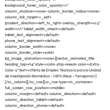
background_hover_color_opacity=»1″
column_shadow=»none» column_border_radius=»none»
column_link_target=»_self»
gradient_direction=»left_to_right» overlay_strength=»0.3″
width=»1/1″ tablet_width_inherit=»default»
tablet_text_alignment=»default»
phone_text_alignment=»default»
column_border_width=»none»
column_border_style=»solid»
bg_image_animation=»none»][nectar_animated_title
heading_tag=»h4″ style=»color-strip-reveal» color=»Extra-
Color-2″ text=»Oferta de Empleo: Técnico/a para la Unidad
de Investigación Biomédica – IISPV (Reus – Tarragona)»]
[/vc_column][/vc_row][vc_row type=»in_container»
full_screen_row_position=»middle»
column_margin=»default» column_direction=»default»
column_direction_tablet=»default»
column_direction_phone=»default»