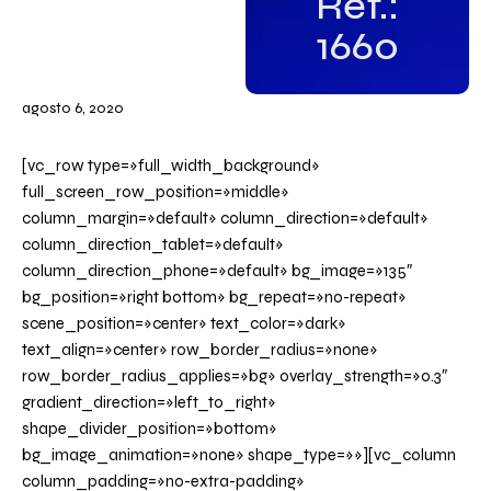
Ref.:
1660
agosto 6, 2020
[vc_row type=»full_width_background»
full_screen_row_position=»middle»
column_margin=»default» column_direction=»default»
column_direction_tablet=»default»
column_direction_phone=»default» bg_image=»135″
bg_position=»right bottom» bg_repeat=»no-repeat»
scene_position=»center» text_color=»dark»
text_align=»center» row_border_radius=»none»
row_border_radius_applies=»bg» overlay_strength=»0.3″
gradient_direction=»left_to_right»
shape_divider_position=»bottom»
bg_image_animation=»none» shape_type=»»][vc_column
column_padding=»no-extra-padding»