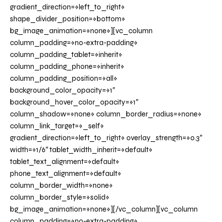
gradient_direction=»left_to_right»
shape_divider_position=»bottom»
bg_image_animation=»none»][vc_column
column_padding=»no-extra-padding»
column_padding_tablet=»inherit»
column_padding_phone=»inherit»
column_padding_position=»all»
background_color_opacity=»1″
background_hover_color_opacity=»1″
column_shadow=»none» column_border_radius=»none»
column_link_target=»_self»
gradient_direction=»left_to_right» overlay_strength=»0.3″
width=»1/6″ tablet_width_inherit=»default»
tablet_text_alignment=»default»
phone_text_alignment=»default»
column_border_width=»none»
column_border_style=»solid»
bg_image_animation=»none»][/vc_column][vc_column
column_padding=»no-extra-padding»