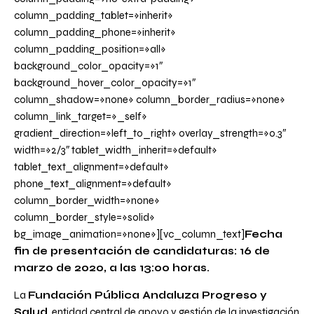
column_padding_tablet=»inherit»
column_padding_phone=»inherit»
column_padding_position=»all»
background_color_opacity=»1″
background_hover_color_opacity=»1″
column_shadow=»none» column_border_radius=»none»
column_link_target=»_self»
gradient_direction=»left_to_right» overlay_strength=»0.3″
width=»2/3″ tablet_width_inherit=»default»
tablet_text_alignment=»default»
phone_text_alignment=»default»
column_border_width=»none»
column_border_style=»solid»
bg_image_animation=»none»][vc_column_text]
Fecha
fin de presentación de candidaturas: 16 de
marzo de 2020, a las 13:00 horas.
La
Fundación Pública Andaluza Progreso y
Salud
, entidad central de apoyo y gestión de la investigación