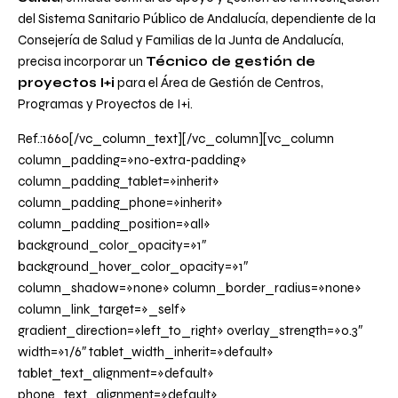
del Sistema Sanitario Público de Andalucía, dependiente de la
Consejería de Salud y Familias de la Junta de Andalucía,
precisa incorporar un
Técnico de gestión de
proyectos I+i
para el Área de Gestión de Centros,
Programas y Proyectos de I+i.
Ref.:1660[/vc_column_text][/vc_column][vc_column
column_padding=»no-extra-padding»
column_padding_tablet=»inherit»
column_padding_phone=»inherit»
column_padding_position=»all»
background_color_opacity=»1″
background_hover_color_opacity=»1″
column_shadow=»none» column_border_radius=»none»
column_link_target=»_self»
gradient_direction=»left_to_right» overlay_strength=»0.3″
width=»1/6″ tablet_width_inherit=»default»
tablet_text_alignment=»default»
phone_text_alignment=»default»