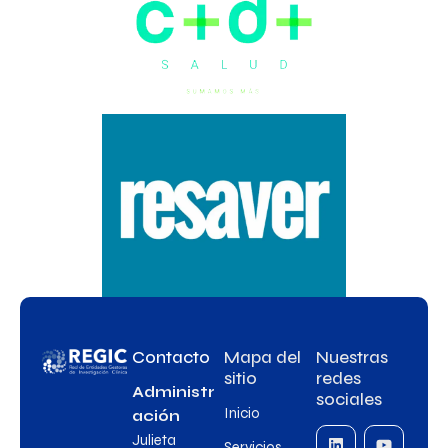
Contacto
Mapa del
Nuestras
sitio
redes
Administr
sociales
Inicio
ación
Julieta
Servicios