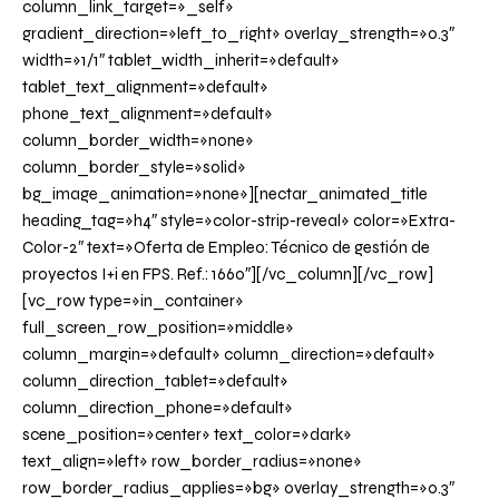
column_link_target=»_self»
gradient_direction=»left_to_right» overlay_strength=»0.3″
width=»1/1″ tablet_width_inherit=»default»
tablet_text_alignment=»default»
phone_text_alignment=»default»
column_border_width=»none»
column_border_style=»solid»
bg_image_animation=»none»][nectar_animated_title
heading_tag=»h4″ style=»color-strip-reveal» color=»Extra-
Color-2″ text=»Oferta de Empleo: Técnico de gestión de
proyectos I+i en FPS. Ref.: 1660″][/vc_column][/vc_row]
[vc_row type=»in_container»
full_screen_row_position=»middle»
column_margin=»default» column_direction=»default»
column_direction_tablet=»default»
column_direction_phone=»default»
scene_position=»center» text_color=»dark»
text_align=»left» row_border_radius=»none»
row_border_radius_applies=»bg» overlay_strength=»0.3″