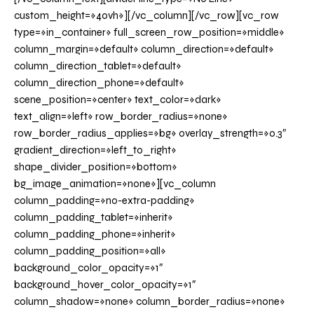
custom_height=»40vh»][/vc_column][/vc_row][vc_row
type=»in_container» full_screen_row_position=»middle»
column_margin=»default» column_direction=»default»
column_direction_tablet=»default»
column_direction_phone=»default»
scene_position=»center» text_color=»dark»
text_align=»left» row_border_radius=»none»
row_border_radius_applies=»bg» overlay_strength=»0.3″
gradient_direction=»left_to_right»
shape_divider_position=»bottom»
bg_image_animation=»none»][vc_column
column_padding=»no-extra-padding»
column_padding_tablet=»inherit»
column_padding_phone=»inherit»
column_padding_position=»all»
background_color_opacity=»1″
background_hover_color_opacity=»1″
column_shadow=»none» column_border_radius=»none»