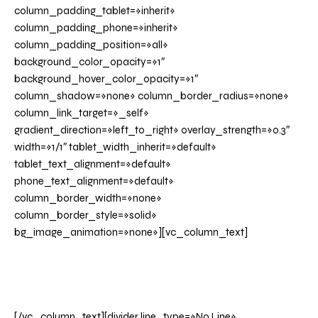
column_padding_tablet=»inherit»
column_padding_phone=»inherit»
column_padding_position=»all»
background_color_opacity=»1″
background_hover_color_opacity=»1″
column_shadow=»none» column_border_radius=»none»
column_link_target=»_self»
gradient_direction=»left_to_right» overlay_strength=»0.3″
width=»1/1″ tablet_width_inherit=»default»
tablet_text_alignment=»default»
phone_text_alignment=»default»
column_border_width=»none»
column_border_style=»solid»
bg_image_animation=»none»][vc_column_text]
BOLSA DE TRABAJO
[/vc_column_text][divider line_type=»No Line»