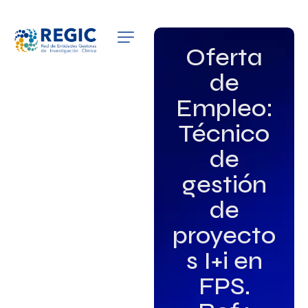
QUIÉNES SOMOS
Oferta
de
SERVICIOS
Empleo:
PATROCINADORES
Técnico
EMPLEO
de
gestión
GRUPOS DE INTERÉS
de
NOTICIAS
proyecto
s I+i en
FPS.