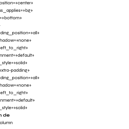
sition=»center»
us_applies=»bg»
on=»bottom»
»
ing_position=»all»
_shadow=»none»
eft_to_right»
ignment=»default»
tyle=»solid»
xtra-padding»
ing_position=»all»
_shadow=»none»
eft_to_right»
ignment=»default»
tyle=»solid»
n de
column