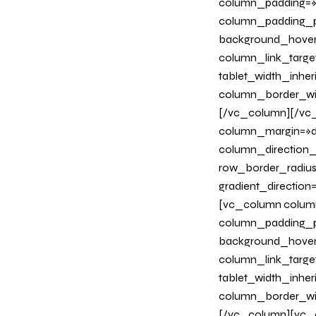
column_padding=»n
column_padding_ph
background_hover
column_link_target
tablet_width_inher
column_border_wi
[/vc_column][/vc_
column_margin=»de
column_direction_p
row_border_radius
gradient_directio
[vc_column column
column_padding_ph
background_hover
column_link_target
tablet_width_inher
column_border_wi
[/vc_column][vc_c