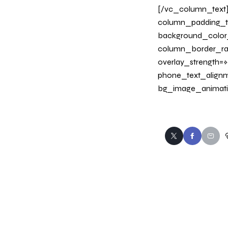
[/vc_column_text
column_padding_ta
background_color
column_border_radi
overlay_strength=»0
phone_text_alignm
bg_image_animati