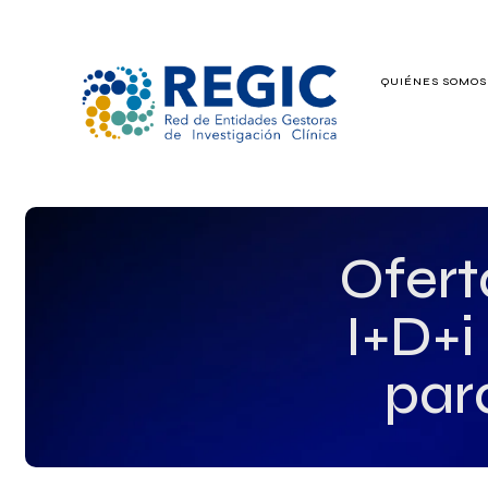
QUIÉNES SOMO
QUIÉNES SOMOS
SERVICIOS
PATROCINADO
Ofert
EMPLEO
I+D+i
GRUPOS DE IN
par
NOTICIAS