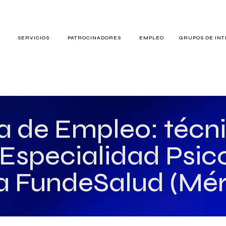
S
SERVICIOS
PATROCINADORES
EMPLEO
GRUPOS DE IN
RES
a de Empleo: técn
 Especialidad Psic
TERÉS
a FundeSalud (Mér