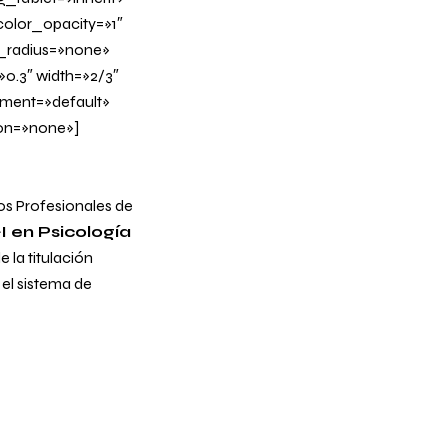
olor_opacity=»1″
_radius=»none»
»0.3″ width=»2/3″
nment=»default»
on=»none»]
os Profesionales de
I en Psicología
 la titulación
el sistema de