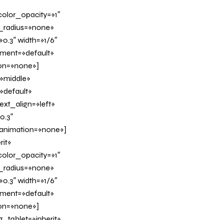
olor_opacity=»1″
_radius=»none»
0.3″ width=»1/6″
nment=»default»
on=»none»]
»middle»
»default»
xt_align=»left»
0.3″
_animation=»none»]
it»
olor_opacity=»1″
_radius=»none»
0.3″ width=»1/6″
nment=»default»
on=»none»]
tablet=»inherit»