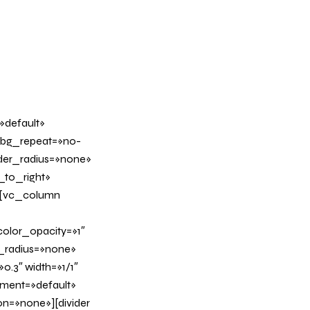
»default»
 bg_repeat=»no-
rder_radius=»none»
_to_right»
][vc_column
olor_opacity=»1″
_radius=»none»
0.3″ width=»1/1″
nment=»default»
n=»none»][divider