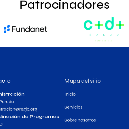
Patrocinadores
acto
Mapa del sitio
istración
Inicio
 Pereda
Servicios
stracion@regic.org
dinación de Programas
Sobre nosotros
C