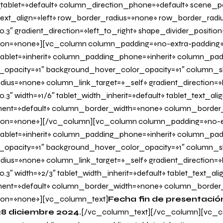
tablet=»default» column_direction_phone=»default» scene_po
 text_align=»left» row_border_radius=»none» row_border_radi
0.3″ gradient_direction=»left_to_right» shape_divider_positi
on=»none»][vc_column column_padding=»no-extra-padding
blet=»inherit» column_padding_phone=»inherit» column_padd
_opacity=»1″ background_hover_color_opacity=»1″ column
us=»none» column_link_target=»_self» gradient_direction=»l
.3″ width=»1/6″ tablet_width_inherit=»default» tablet_text_al
ent=»default» column_border_width=»none» column_border_s
on=»none»][/vc_column][vc_column column_padding=»no-e
blet=»inherit» column_padding_phone=»inherit» column_padd
_opacity=»1″ background_hover_color_opacity=»1″ column
us=»none» column_link_target=»_self» gradient_direction=»l
0.3″ width=»2/3″ tablet_width_inherit=»default» tablet_text_al
ent=»default» column_border_width=»none» column_border_s
on=»none»][vc_column_text]
Fecha fin de presentació
28 diciembre 2024.
[/vc_column_text][/vc_column][vc_