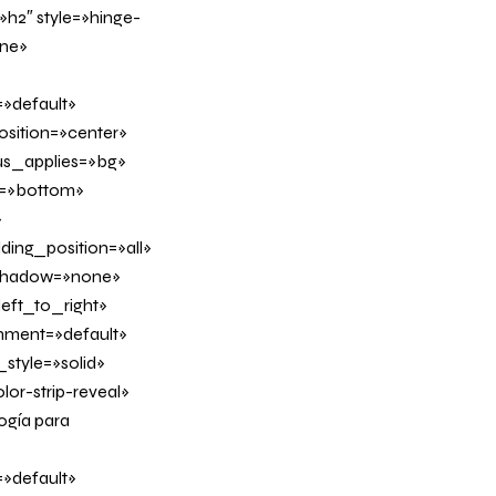
h2″ style=»hinge-
ine»
»default»
sition=»center»
us_applies=»bg»
on=»bottom»
»
ing_position=»all»
_shadow=»none»
eft_to_right»
gnment=»default»
tyle=»solid»
or-strip-reveal»
ogía para
»default»