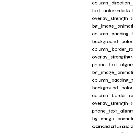
column_direction_
text_color=»dark»
overlay_strength=»
bg_image_animati
column_padding_ta
background_color
column_border_radi
overlay_strength=»0
phone_text_alignm
bg_image_animati
column_padding_ta
background_color
column_border_radi
overlay_strength=»
phone_text_alignm
bg_image_animati
candidaturas: 