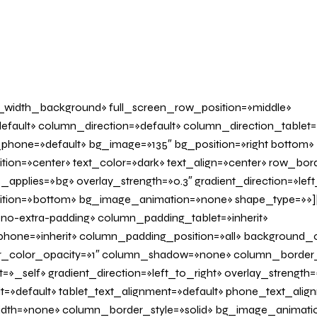
l_width_background» full_screen_row_position=»middle»
fault» column_direction=»default» column_direction_tablet=
phone=»default» bg_image=»135″ bg_position=»right bottom»
tion=»center» text_color=»dark» text_align=»center» row_bo
applies=»bg» overlay_strength=»0.3″ gradient_direction=»left
sition=»bottom» bg_image_animation=»none» shape_type=»»
o-extra-padding» column_padding_tablet=»inherit»
one=»inherit» column_padding_position=»all» background_c
_color_opacity=»1″ column_shadow=»none» column_border
»_self» gradient_direction=»left_to_right» overlay_strength=»
it=»default» tablet_text_alignment=»default» phone_text_alig
th=»none» column_border_style=»solid» bg_image_animatio