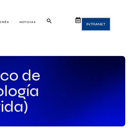
TERÉS
NOTICIAS
INTRANET
ico de
ología
ida)