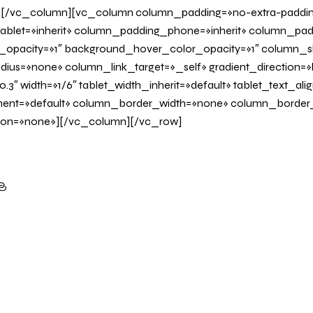
][/vc_column][vc_column column_padding=»no-extra-paddi
blet=»inherit» column_padding_phone=»inherit» column_padd
_opacity=»1″ background_hover_color_opacity=»1″ column
us=»none» column_link_target=»_self» gradient_direction=»l
.3″ width=»1/6″ tablet_width_inherit=»default» tablet_text_al
ent=»default» column_border_width=»none» column_border_s
on=»none»][/vc_column][/vc_row]