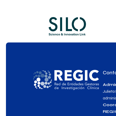
Cont
Admin
Julieta
admini
Coor
REGI