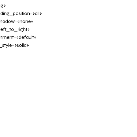
ng»
ing_position=»all»
_shadow=»none»
eft_to_right»
ignment=»default»
tyle=»solid»