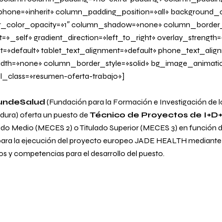
one=»inherit» column_padding_position=»all» background_c
_color_opacity=»1″ column_shadow=»none» column_border
=»_self» gradient_direction=»left_to_right» overlay_strength=
it=»default» tablet_text_alignment=»default» phone_text_alig
dth=»none» column_border_style=»solid» bg_image_animati
l_class=»resumen-oferta-trabajo»]
undeSalud
(Fundación para la Formación e Investigación de l
adura)
oferta un puesto de
Técnico de Proyectos de I+D+
ado Medio (MECES 2) o Titulado Superior (MECES 3) en función de
ara la ejecución del proyecto europeo JADE HEALTH mediante 
os y competencias para el desarrollo del puesto.