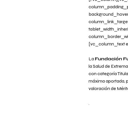
column_padding_ph
background_hover
column_link_target
tablet_width_inher
column_border_wi
[vc_column_text e
La
Fundación F
la Salud de Extrem
con categoría Titul
máxima aportada, p
valoración de Mérit
.