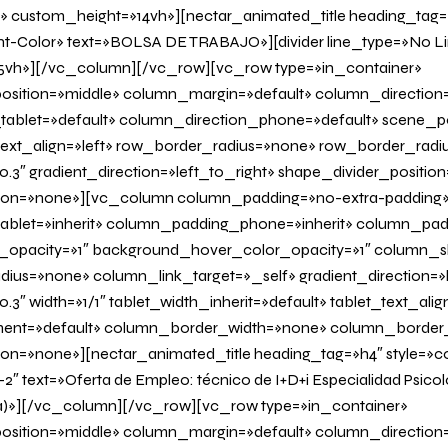
» custom_height=»14vh»][nectar_animated_title heading_tag=»
nt-Color» text=»BOLSA DE TRABAJO»][divider line_type=»No L
vh»][/vc_column][/vc_row][vc_row type=»in_container»
osition=»middle» column_margin=»default» column_direction=
tablet=»default» column_direction_phone=»default» scene_po
 text_align=»left» row_border_radius=»none» row_border_radi
0.3″ gradient_direction=»left_to_right» shape_divider_positi
on=»none»][vc_column column_padding=»no-extra-padding
blet=»inherit» column_padding_phone=»inherit» column_padd
_opacity=»1″ background_hover_color_opacity=»1″ column
us=»none» column_link_target=»_self» gradient_direction=»l
.3″ width=»1/1″ tablet_width_inherit=»default» tablet_text_ali
ent=»default» column_border_width=»none» column_border_s
=»none»][nectar_animated_title heading_tag=»h4″ style=»col
2″ text=»Oferta de Empleo: técnico de I+D+i Especialidad Psicol
a)»][/vc_column][/vc_row][vc_row type=»in_container»
osition=»middle» column_margin=»default» column_direction=