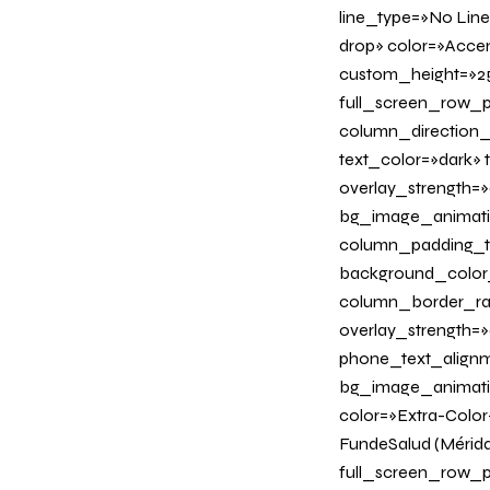
line_type=»No Line
drop» color=»Acce
custom_height=»25
full_screen_row_p
column_direction_
text_color=»dark»
overlay_strength=»
bg_image_animati
column_padding_ta
background_color
column_border_radi
overlay_strength=»0
phone_text_alignm
bg_image_animation
color=»Extra-Color-
FundeSalud (Mérid
full_screen_row_p