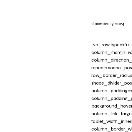
diciembre 19, 2024
[vc_row type=»ful
column_margin=»de
column_direction_
repeat» scene_posi
row_border_radius_
shape_divider_po
column_padding=»n
column_padding_ph
background_hover
column_link_target=
tablet_width_inher
column_border_wid