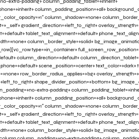
o-extra-padding» column_padding_tablet=»inherit»
one=»inherit» column_padding_position=»all» background_c
_color_opacity=»1″ column_shadow=»none» column_border
=»_self» gradient_direction=»left_to_right» overlay_strength=»
it=»default» tablet_text_alignment=»default» phone_text_alig
dth=»none» column_border_style=»solid» bg_image_animati
row][vc_row type=»in_container» full_screen_row_position=
fault» column_direction=»default» column_direction_tablet=
hone=»default» scene_position=»center» text_color=»dark» te
=»none» row_border_radius_applies=»bg» overlay_strength=»
n=»left_to_right» shape_divider_position=»bottom» bg_image
_padding=»no-extra-padding» column_padding_tablet=»inher
one=»inherit» column_padding_position=»all» background_c
_color_opacity=»1″ column_shadow=»none» column_border
=»_self» gradient_direction=»left_to_right» overlay_strength=»
it=»default» tablet_text_alignment=»default» phone_text_alig
dth=»none» column_border_style=»solid» bg_image_animati
olumn column_padding=»no-extra-padding» column_padding_