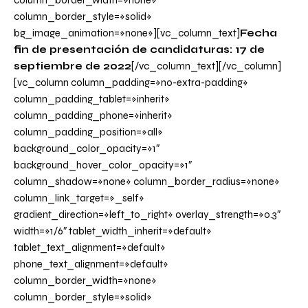
column_border_width=»none»
column_border_style=»solid»
bg_image_animation=»none»][vc_column_text]
Fecha
fin de presentación de candidaturas: 17 de
septiembre de 2022
[/vc_column_text][/vc_column]
[vc_column column_padding=»no-extra-padding»
column_padding_tablet=»inherit»
column_padding_phone=»inherit»
column_padding_position=»all»
background_color_opacity=»1″
background_hover_color_opacity=»1″
column_shadow=»none» column_border_radius=»none»
column_link_target=»_self»
gradient_direction=»left_to_right» overlay_strength=»0.3″
width=»1/6″ tablet_width_inherit=»default»
tablet_text_alignment=»default»
phone_text_alignment=»default»
column_border_width=»none»
column_border_style=»solid»