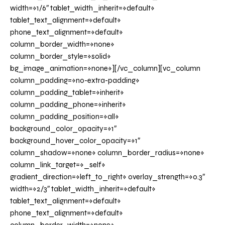
width=»1/6″ tablet_width_inherit=»default»
tablet_text_alignment=»default»
phone_text_alignment=»default»
column_border_width=»none»
column_border_style=»solid»
bg_image_animation=»none»][/vc_column][vc_column
column_padding=»no-extra-padding»
column_padding_tablet=»inherit»
column_padding_phone=»inherit»
column_padding_position=»all»
background_color_opacity=»1″
background_hover_color_opacity=»1″
column_shadow=»none» column_border_radius=»none»
column_link_target=»_self»
gradient_direction=»left_to_right» overlay_strength=»0.3″
width=»2/3″ tablet_width_inherit=»default»
tablet_text_alignment=»default»
phone_text_alignment=»default»