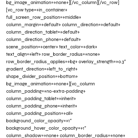
bg_image_animation=»none»][/vc_column][/vc_row]
[vc_row type=»in_container»
full_screen_row_position=»middle»
column_margin=»default» column_direction=»default»
column_direction_tablet=»default»
column_direction_phone=»default»
scene_position=»center» text_color=»dark»
text_align=»left» row_border_radius=»none»
row_border_radius_applies=»bg» overlay_strength=»0.3″
gradient_direction=»left_to_right»
shape_divider_position=»bottom»
bg_image_animation=»none»][vc_column
column_padding=»no-extra-padding»
column_padding_tablet=»inherit»
column_padding_phone=»inherit»
column_padding_position=»all»
background_color_opacity=»1″
background_hover_color_opacity=»1″
column_shadow=»none» column_border_radius=»none»