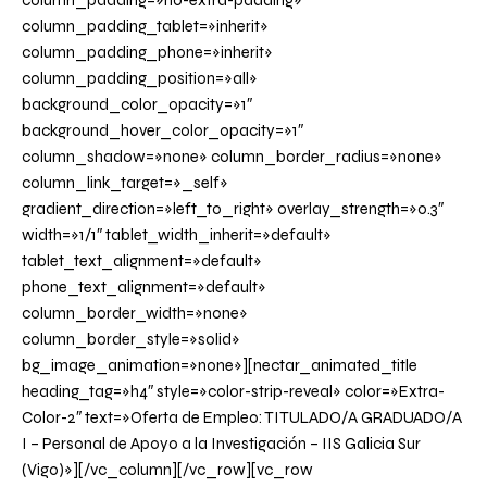
column_padding=»no-extra-padding»
column_padding_tablet=»inherit»
column_padding_phone=»inherit»
column_padding_position=»all»
background_color_opacity=»1″
background_hover_color_opacity=»1″
column_shadow=»none» column_border_radius=»none»
column_link_target=»_self»
gradient_direction=»left_to_right» overlay_strength=»0.3″
width=»1/1″ tablet_width_inherit=»default»
tablet_text_alignment=»default»
phone_text_alignment=»default»
column_border_width=»none»
column_border_style=»solid»
bg_image_animation=»none»][nectar_animated_title
heading_tag=»h4″ style=»color-strip-reveal» color=»Extra-
Color-2″ text=»Oferta de Empleo: TITULADO/A GRADUADO/A
I – Personal de Apoyo a la Investigación – IIS Galicia Sur
(Vigo)»][/vc_column][/vc_row][vc_row