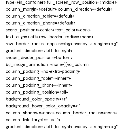
type=»in_container» full_screen_row_position=»middle»
column_margin=»default» column_direction=»default»
column_direction_tablet=»default»
column_direction_phone=»default»
scene_position=»center» text_color=»dark»
text_align=»left» row_border_radius=»none»
row_border_radius_applies=»bg» overlay_strength=»0.3″
gradient_direction=»left_to_right»
shape_divider_position=»bottom»
bg_image_animation=»none»][vc_column
column_padding=»no-extra-padding»
column_padding_tablet=»inherit»
column_padding_phone=»inherit»
column_padding_position=»all»
background_color_opacity=»1″
background_hover_color_opacity=»1″
column_shadow=»none» column_border_radius=»none»
column_link_target=»_self»
gradient_direction=»left_to_right» overlay_strength=»0.3″