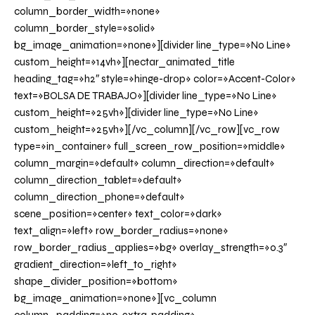
column_border_width=»none»
column_border_style=»solid»
bg_image_animation=»none»][divider line_type=»No Line»
custom_height=»14vh»][nectar_animated_title
heading_tag=»h2″ style=»hinge-drop» color=»Accent-Color»
text=»BOLSA DE TRABAJO»][divider line_type=»No Line»
custom_height=»25vh»][divider line_type=»No Line»
custom_height=»25vh»][/vc_column][/vc_row][vc_row
type=»in_container» full_screen_row_position=»middle»
column_margin=»default» column_direction=»default»
column_direction_tablet=»default»
column_direction_phone=»default»
scene_position=»center» text_color=»dark»
text_align=»left» row_border_radius=»none»
row_border_radius_applies=»bg» overlay_strength=»0.3″
gradient_direction=»left_to_right»
shape_divider_position=»bottom»
bg_image_animation=»none»][vc_column