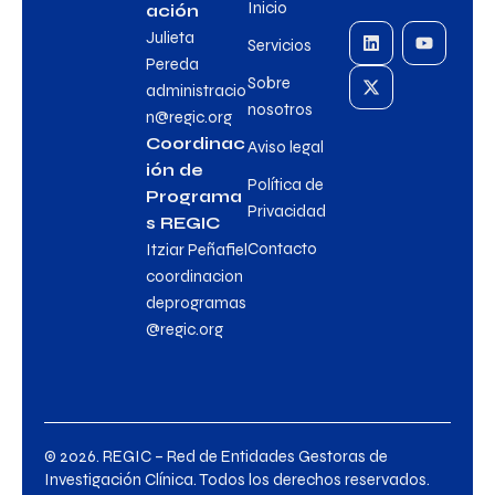
Inicio
ación
Julieta
Servicios
Pereda
Sobre
administracio
nosotros
n@regic.org
Coordinac
Aviso legal
ión de
Política de
Programa
Privacidad
s REGIC
Contacto
Itziar Peñafiel
coordinacion
deprogramas
@regic.org
© 2026. REGIC – Red de Entidades Gestoras de
Investigación Clínica. Todos los derechos reservados.