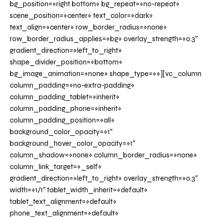
bg_position=»right bottom» bg_repeat=»no-repeat»
scene_position=»center» text_color=»dark»
text_align=»center» row_border_radius=»none»
row_border_radius_applies=»bg» overlay_strength=»0.3″
gradient_direction=»left_to_right»
shape_divider_position=»bottom»
bg_image_animation=»none» shape_type=»»][vc_column
column_padding=»no-extra-padding»
column_padding_tablet=»inherit»
column_padding_phone=»inherit»
column_padding_position=»all»
background_color_opacity=»1″
background_hover_color_opacity=»1″
column_shadow=»none» column_border_radius=»none»
column_link_target=»_self»
gradient_direction=»left_to_right» overlay_strength=»0.3″
width=»1/1″ tablet_width_inherit=»default»
tablet_text_alignment=»default»
phone_text_alignment=»default»