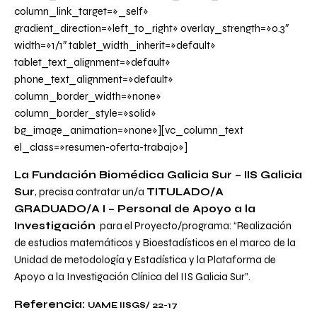
column_link_target=»_self»
gradient_direction=»left_to_right» overlay_strength=»0.3″
width=»1/1″ tablet_width_inherit=»default»
tablet_text_alignment=»default»
phone_text_alignment=»default»
column_border_width=»none»
column_border_style=»solid»
bg_image_animation=»none»][vc_column_text
el_class=»resumen-oferta-trabajo»]
La Fundación Biomédica Galicia Sur – IIS Galicia
Sur
, precisa contratar un/a
TITULADO/A
GRADUADO/A I – Personal de Apoyo a la
Investigación
para el Proyecto/programa:
“Realización
de estudios matemáticos y Bioestadísticos en el marco de la
Unidad de metodología y Estadística y la Plataforma de
Apoyo a la Investigación Clínica del IIS Galicia Sur”
.
Referencia:
UAME IISGS/ 22-17