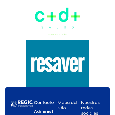
Contacto
Mapa del
Nuestras
sitio
redes
Administr
sociales