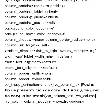
bg_image_animation=»none»][/vc_column][vc_column
column_padding=»no-extra-padding»
column_padding_tablet=»inherit»
column_padding_phone=»inherit»
column_padding_position=»all»
background_color_opacity=»1″
background_hover_color_opacity=»1″
column_shadow=»none» column_border_radius=»none»
column_link_target=»_self»
gradient_direction=»left_to_right» overlay_strength=»0.3″
width=»2/3″ tablet_width_inherit=»default»
tablet_text_alignment=»default»
phone_text_alignment=»default»
column_border_width=»none»
column_border_style=»solid»
bg_image_animation=»none»][vc_column_text]
Fecha
fin de presentación de candidaturas: 3 de junio
de 2024, a las 12:00h
[/vc_column_text][/vc_column]
[vc_column column_padding=»no-extra-padding»