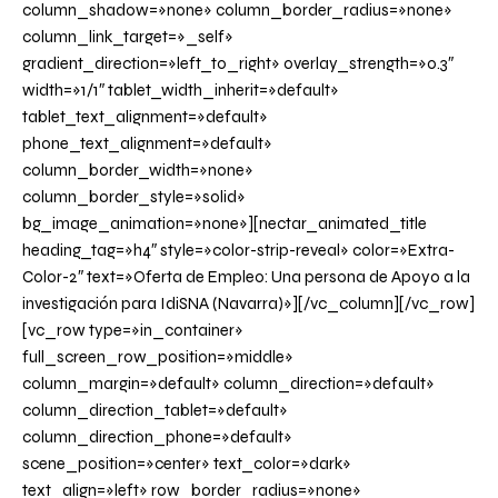
column_shadow=»none» column_border_radius=»none»
column_link_target=»_self»
gradient_direction=»left_to_right» overlay_strength=»0.3″
width=»1/1″ tablet_width_inherit=»default»
tablet_text_alignment=»default»
phone_text_alignment=»default»
column_border_width=»none»
column_border_style=»solid»
bg_image_animation=»none»][nectar_animated_title
heading_tag=»h4″ style=»color-strip-reveal» color=»Extra-
Color-2″ text=»Oferta de Empleo: Una persona de Apoyo a la
investigación para IdiSNA (Navarra)»][/vc_column][/vc_row]
[vc_row type=»in_container»
full_screen_row_position=»middle»
column_margin=»default» column_direction=»default»
column_direction_tablet=»default»
column_direction_phone=»default»
scene_position=»center» text_color=»dark»
text_align=»left» row_border_radius=»none»