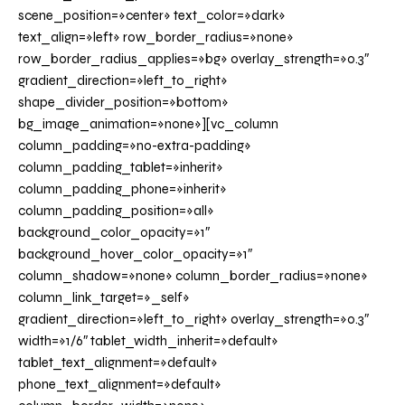
scene_position=»center» text_color=»dark»
text_align=»left» row_border_radius=»none»
row_border_radius_applies=»bg» overlay_strength=»0.3″
gradient_direction=»left_to_right»
shape_divider_position=»bottom»
bg_image_animation=»none»][vc_column
column_padding=»no-extra-padding»
column_padding_tablet=»inherit»
column_padding_phone=»inherit»
column_padding_position=»all»
background_color_opacity=»1″
background_hover_color_opacity=»1″
column_shadow=»none» column_border_radius=»none»
column_link_target=»_self»
gradient_direction=»left_to_right» overlay_strength=»0.3″
width=»1/6″ tablet_width_inherit=»default»
tablet_text_alignment=»default»
phone_text_alignment=»default»