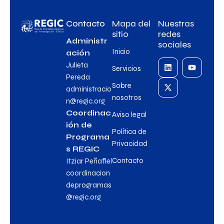
Contacto
Mapa del
Nuestras
sitio
redes
Administr
sociales
Inicio
ación
Julieta
Servicios
Pereda
Sobre
administracio
nosotros
n@regic.org
Coordinac
Aviso legal
ión de
Política de
Programa
Privacidad
s REGIC
Contacto
Itziar Peñafiel
coordinacion
deprogramas
@regic.org