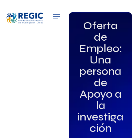
QUIÉNES SOMOS
Oferta
de
SERVICIOS
Empleo:
PATROCINADORES
Una
EMPLEO
persona
de
GRUPOS DE INTERÉS
Apoyo a
NOTICIAS
la
investiga
ción