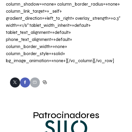
column_shadow=»none» column_border_radius=»none»
column_link_target=»_self»
gradient_direction=»left_to_right» overlay_strength=»0.3″
width=»1/6″ tablet_width_inherit=»default»
tablet_text_alignment=»default»
phone_text_alignment=»default»
column_border_width=»none»
column_border_style=»solid»
bg_image_animation=»none»][/vc_column][/vc_row]
Patrocinadores