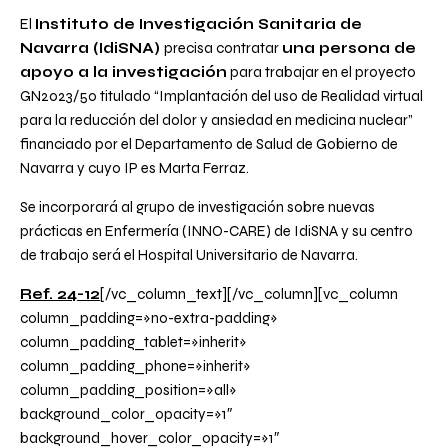
El
Instituto de Investigación Sanitaria de
Navarra (IdiSNA)
precisa contratar
una persona de
apoyo a la investigación
para trabajar en el proyecto
GN2023/50 titulado
“Implantación del uso de Realidad virtual
para la reducción del dolor y ansiedad en medicina nuclear”
financiado por el Departamento de Salud de Gobierno de
Navarra y cuyo IP es Marta Ferraz.
Se incorporará al grupo de investigación sobre nuevas
prácticas en Enfermería (INNO-CARE) de IdiSNA y su centro
de trabajo será el Hospital Universitario de Navarra.
Ref. 24-12
[/vc_column_text][/vc_column][vc_column
column_padding=»no-extra-padding»
column_padding_tablet=»inherit»
column_padding_phone=»inherit»
column_padding_position=»all»
background_color_opacity=»1″
background_hover_color_opacity=»1″