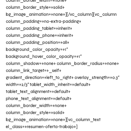
column_border_width=»none»
column_border_style=»solid»
bg_image_animation=»none»][/vc_column][vc_column
column_padding=»no-extra-padding»
column_padding_tablet=»inherit»
column_padding_phone=»inherit»
column_padding_position=»all»
background_color_opacity=»1″
background_hover_color_opacity=»1″
column_shadow=»none» column_border_radius=»none»
column_link_target=»_self»
gradient_direction=»left_to_right» overlay_strength=»0.3″
width=»2/3″ tablet_width_inherit=»default»
tablet_text_alignment=»default»
phone_text_alignment=»default»
column_border_width=»none»
column_border_style=»solid»
bg_image_animation=»none»][vc_column_text
el_class=»resumen-oferta-trabajo»]