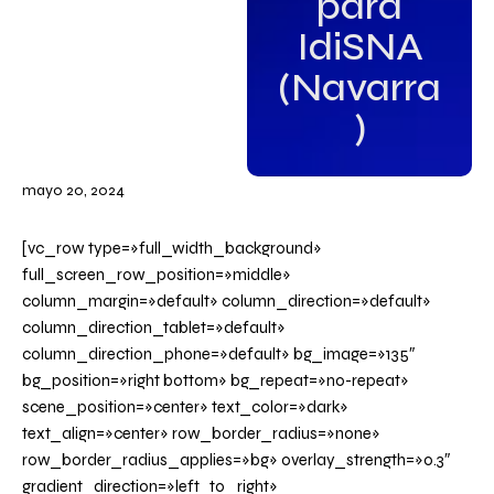
para
IdiSNA
(Navarra
)
mayo 20, 2024
[vc_row type=»full_width_background»
full_screen_row_position=»middle»
column_margin=»default» column_direction=»default»
column_direction_tablet=»default»
column_direction_phone=»default» bg_image=»135″
bg_position=»right bottom» bg_repeat=»no-repeat»
scene_position=»center» text_color=»dark»
text_align=»center» row_border_radius=»none»
row_border_radius_applies=»bg» overlay_strength=»0.3″
gradient_direction=»left_to_right»