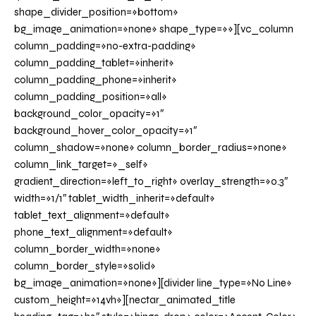
shape_divider_position=»bottom»
bg_image_animation=»none» shape_type=»»][vc_column
column_padding=»no-extra-padding»
column_padding_tablet=»inherit»
column_padding_phone=»inherit»
column_padding_position=»all»
background_color_opacity=»1″
background_hover_color_opacity=»1″
column_shadow=»none» column_border_radius=»none»
column_link_target=»_self»
gradient_direction=»left_to_right» overlay_strength=»0.3″
width=»1/1″ tablet_width_inherit=»default»
tablet_text_alignment=»default»
phone_text_alignment=»default»
column_border_width=»none»
column_border_style=»solid»
bg_image_animation=»none»][divider line_type=»No Line»
custom_height=»14vh»][nectar_animated_title