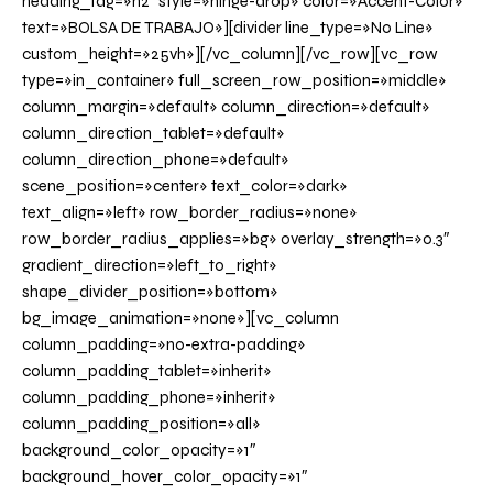
heading_tag=»h2″ style=»hinge-drop» color=»Accent-Color»
text=»BOLSA DE TRABAJO»][divider line_type=»No Line»
custom_height=»25vh»][/vc_column][/vc_row][vc_row
type=»in_container» full_screen_row_position=»middle»
column_margin=»default» column_direction=»default»
column_direction_tablet=»default»
column_direction_phone=»default»
scene_position=»center» text_color=»dark»
text_align=»left» row_border_radius=»none»
row_border_radius_applies=»bg» overlay_strength=»0.3″
gradient_direction=»left_to_right»
shape_divider_position=»bottom»
bg_image_animation=»none»][vc_column
column_padding=»no-extra-padding»
column_padding_tablet=»inherit»
column_padding_phone=»inherit»
column_padding_position=»all»
background_color_opacity=»1″
background_hover_color_opacity=»1″