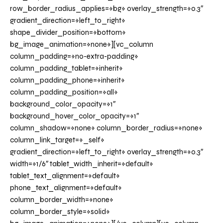
row_border_radius_applies=»bg» overlay_strength=»0.3″
gradient_direction=»left_to_right»
shape_divider_position=»bottom»
bg_image_animation=»none»][vc_column
column_padding=»no-extra-padding»
column_padding_tablet=»inherit»
column_padding_phone=»inherit»
column_padding_position=»all»
background_color_opacity=»1″
background_hover_color_opacity=»1″
column_shadow=»none» column_border_radius=»none»
column_link_target=»_self»
gradient_direction=»left_to_right» overlay_strength=»0.3″
width=»1/6″ tablet_width_inherit=»default»
tablet_text_alignment=»default»
phone_text_alignment=»default»
column_border_width=»none»
column_border_style=»solid»