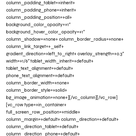
column_padding_tablet=»inherit»
column_padding_phone=»inherit»
column_padding_position=»all»
background_color_opacity=»1″
background_hover_color_opacity=»1″
column_shadow=»none» column_border_radius=»none»
column_link_target=»_self»
gradient_direction=»left_to_right» overlay_strength=»0.3″
width=»1/6″ tablet_width_inherit=»default»
tablet_text_alignment=»default»
phone_text_alignment=»default»
column_border_width=»none»
column_border_style=»solid»
bg_image_animation=»none»][/vc_column][/vc_row]
[vc_row type=»in_container»
full_screen_row_position=»middle»
column_margin=»default» column_direction=»default»
column_direction_tablet=»default»
column_direction_phone=»default»