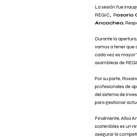
La sesión fue inau
REGIC
,
R
osario 
Ancochea
, Resp
Durante la apertura
vamos a tener que 
cada vez es mayor
asambleas de REGI
Por su parte, Rosari
profesionales de ap
del sistema de inve
para gestionar actu
Finalmente, Alba A
sostenibles es un ret
asegurar la competi