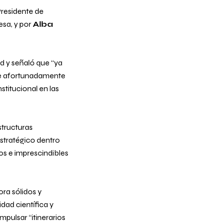
Presidente de
esa, y por
Alba
d y señaló que “
ya
ue afortunadamente
stitucional en las
structuras
estratégico dentro
os e imprescindibles
ra sólidos y
idad científica y
impulsar “
itinerarios