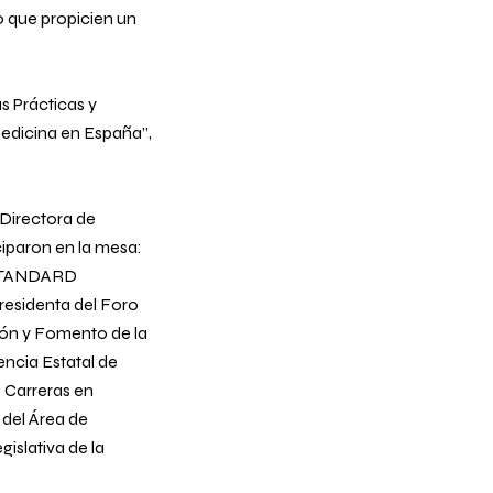
o que propicien un
 Prácticas y
edicina en España”
,
 Directora de
ciparon en la mesa:
 STANDARD
residenta del Foro
ción y Fomento de la
ncia Estatal de
 Carreras en
 del Área de
islativa de la