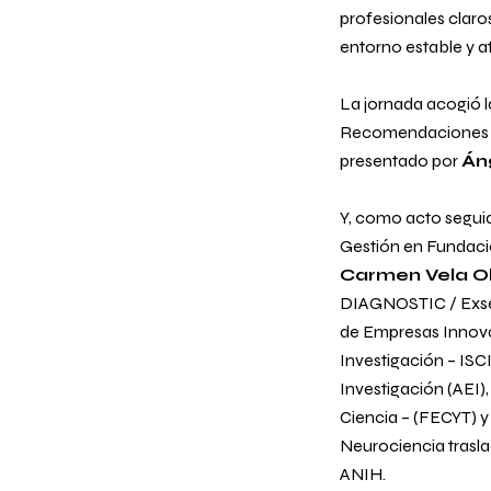
profesionales claro
entorno estable y at
La jornada acogió l
Recomendaciones pa
presentado por
Án
Y, como acto segu
Gestión en Fundació
Carmen Vela O
DIAGNOSTIC / Exsecr
de Empresas Innov
Investigación – ISCI
Investigación (AEI)
Ciencia – (FECYT) 
Neurociencia traslac
ANIH.