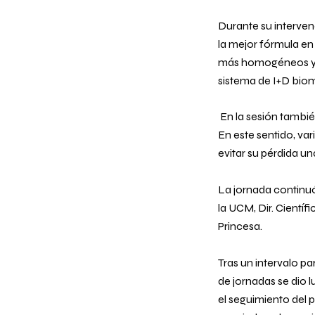
Durante su interven
la mejor fórmula e
más homogéneos y so
sistema de I+D biom
En la sesión también
En este sentido, var
evitar su pérdida u
La jornada continuó
la UCM, Dir. Cientí
Princesa.
Tras un intervalo pa
de jornadas se dio 
el seguimiento del p