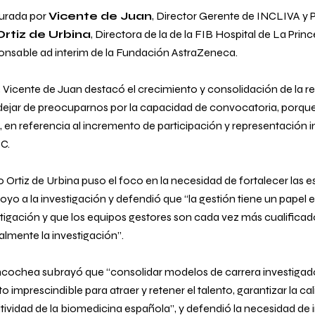
gurada por
Vicente de Juan
, Director Gerente de INCLIVA y 
Ortiz de Urbina
, Directora de la de la FIB Hospital de La Princ
onsable ad interim de la Fundación AstraZeneca
.
, Vicente de Juan destacó el crecimiento y consolidación de la re
dejar de preocuparnos por la capacidad de convocatoria, porq
”, en referencia al incremento de participación y representación in
C.
o Ortiz de Urbina puso el foco en la necesidad de fortalecer las e
oyo a la investigación y defendió que “
la gestión tiene un papel 
stigación
y que los equipos gestores son cada vez más cualificad
almente la investigación
”.
ncochea subrayó que “
consolidar modelos de carrera investigado
o imprescindible para atraer y retener el talento, garantizar la cal
tividad de la biomedicina española
”, y defendió la necesidad de 