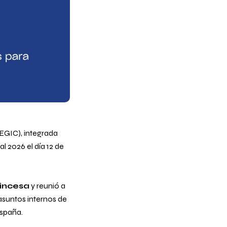
REGIC), integrada
 2026 el día 12 de
rincesa
y reunió a
asuntos internos de
España.