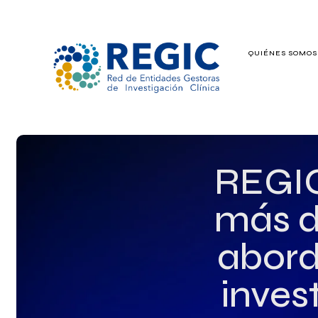
QUIÉNES SOMO
QUIÉNES SOMOS
SERVICIOS
PATROCINADO
REGIC
EMPLEO
más d
GRUPOS DE IN
aborda
inves
NOTICIAS