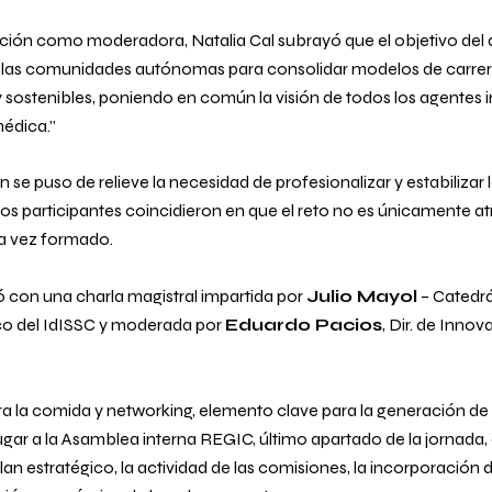
ción como moderadora, Natalia Cal subrayó que el objetivo del 
n las comunidades autónomas para consolidar modelos de carrer
stenibles, poniendo en común la visión de todos los agentes i
édica.”
 se puso de relieve la necesidad de profesionalizar y estabilizar l
ios participantes coincidieron en que el reto no es únicamente atr
na vez formado.
 con una charla magistral impartida por
Julio Mayol
– Catedrá
fico del IdISSC y moderada por
Eduardo Pacios
, Dir. de Inno
ra la comida y networking, elemento clave para la generación de 
lugar a la Asamblea interna REGIC, último apartado de la jornada,
lan estratégico, la actividad de las comisiones, la incorporación