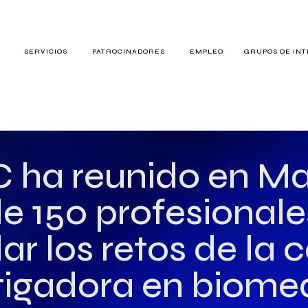
S
SERVICIOS
PATROCINADORES
EMPLEO
GRUPOS DE IN
RES
 ha reunido en Ma
e 150 profesionale
TERÉS
r los retos de la 
tigadora en biome