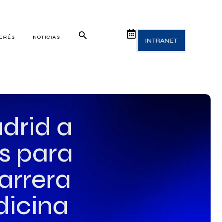
TERÉS
NOTICIAS
INTRANET
drid a
s para
carrera
dicina