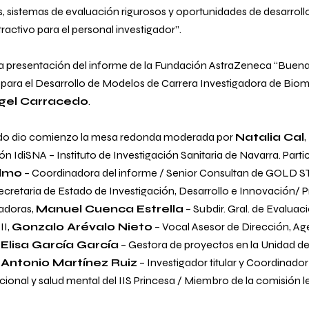
s, sistemas de evaluación rigurosos y oportunidades de desarroll
ractivo para el personal investigador
”.
a presentación del informe de la Fundación AstraZeneca “
Buenas
ra el Desarrollo de Modelos de Carrera Investigadora de Biom
gel Carracedo
.
ido dio comienzo la mesa redonda moderada por
Natalia Cal
,
n IdiSNA – Instituto de Investigación Sanitaria de Navarra. Parti
lmo
– Coordinadora del informe / Senior Consultan de GOLD
etaria de Estado de Investigación, Desarrollo e Innovación/ P
adoras,
Manuel Cuenca Estrella
– Subdir. Gral. de Evalua
II,
Gonzalo Arévalo Nieto
– Vocal Asesor de Dirección, Age
,
Elisa García García
– Gestora de proyectos en la Unidad de
y
Antonio Martínez Ruiz
– Investigador titular y Coordinador
ional y salud mental del IIS Princesa / Miembro de la comisión leg