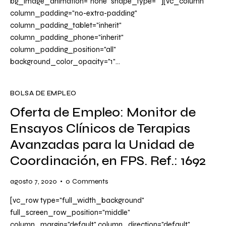
bg_image_animation="none" shape_type=""][vc_column
column_padding="no-extra-padding"
column_padding_tablet="inherit"
column_padding_phone="inherit"
column_padding_position="all"
background_color_opacity="1"…
BOLSA DE EMPLEO
Oferta de Empleo: Monitor de
Ensayos Clínicos de Terapias
Avanzadas para la Unidad de
Coordinación, en FPS. Ref.: 1692
agosto 7, 2020
0
Comments
[vc_row type="full_width_background"
full_screen_row_position="middle"
column_margin="default" column_direction="default"