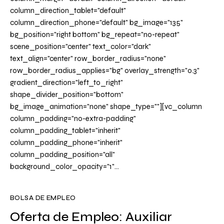
column_direction_tablet="default"
column_direction_phone="default" bg_image="135"
bg_position="right bottom" bg_repeat="no-repeat"
scene_position="center" text_color="dark"
text_align="center" row_border_radius="none"
row_border_radius_applies="bg" overlay_strength="0.3"
gradient_direction="left_to_right"
shape_divider_position="bottom"
bg_image_animation="none" shape_type=""][vc_column
column_padding="no-extra-padding"
column_padding_tablet="inherit"
column_padding_phone="inherit"
column_padding_position="all"
background_color_opacity="1"…
BOLSA DE EMPLEO
Oferta de Empleo: Auxiliar