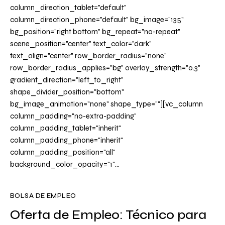
column_direction_tablet="default"
column_direction_phone="default" bg_image="135"
bg_position="right bottom" bg_repeat="no-repeat"
scene_position="center" text_color="dark"
text_align="center" row_border_radius="none"
row_border_radius_applies="bg" overlay_strength="0.3"
gradient_direction="left_to_right"
shape_divider_position="bottom"
bg_image_animation="none" shape_type=""][vc_column
column_padding="no-extra-padding"
column_padding_tablet="inherit"
column_padding_phone="inherit"
column_padding_position="all"
background_color_opacity="1"…
BOLSA DE EMPLEO
Oferta de Empleo: Técnico para