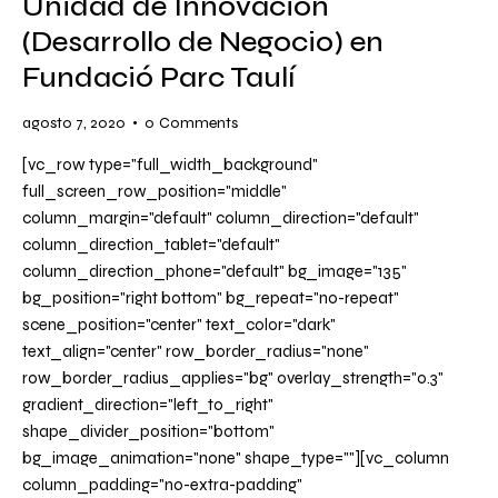
Unidad de Innovación
(Desarrollo de Negocio) en
Fundació Parc Taulí
agosto 7, 2020
0
Comments
[vc_row type="full_width_background"
full_screen_row_position="middle"
column_margin="default" column_direction="default"
column_direction_tablet="default"
column_direction_phone="default" bg_image="135"
bg_position="right bottom" bg_repeat="no-repeat"
scene_position="center" text_color="dark"
text_align="center" row_border_radius="none"
row_border_radius_applies="bg" overlay_strength="0.3"
gradient_direction="left_to_right"
shape_divider_position="bottom"
bg_image_animation="none" shape_type=""][vc_column
column_padding="no-extra-padding"