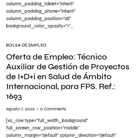
column_padding_tablet="inherit"
column_padding_phone="inherit"
column_padding_position="all"
background_color_opacity="1"…
BOLSA DE EMPLEO
Oferta de Empleo: Técnico
Auxiliar de Gestión de Proyectos
de I+D+i en Salud de Ámbito
Internacional, para FPS. Ref.:
1693
agosto 7, 2020
0
Comments
[vc_row type="full_width_background"
full_screen_row_position="middle"
column_margin="default" column_direction="default"