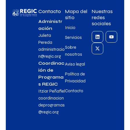
Contacto
Mapa del
Nuestras
sitio
redes
Administr
sociales
Inicio
ación
Julieta
Servicios
Pereda
Sobre
administracio
nosotros
n@regic.org
Coordinac
Aviso legal
ión de
Política de
Programa
Privacidad
s REGIC
Contacto
Itziar Peñafiel
coordinacion
deprogramas
@regic.org