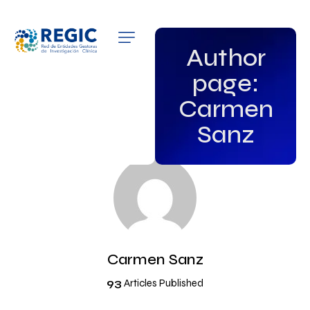
QUIÉNES SOMOS
Author
page:
SERVICIOS
Carmen
PATROCINADORES
Sanz
EMPLEO
GRUPOS DE INTERÉS
NOTICIAS
Carmen Sanz
93
Articles Published