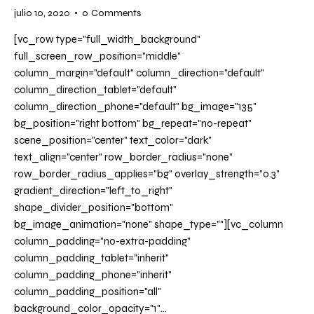
julio 10, 2020
0
Comments
[vc_row type="full_width_background"
full_screen_row_position="middle"
column_margin="default" column_direction="default"
column_direction_tablet="default"
column_direction_phone="default" bg_image="135"
bg_position="right bottom" bg_repeat="no-repeat"
scene_position="center" text_color="dark"
text_align="center" row_border_radius="none"
row_border_radius_applies="bg" overlay_strength="0.3"
gradient_direction="left_to_right"
shape_divider_position="bottom"
bg_image_animation="none" shape_type=""][vc_column
column_padding="no-extra-padding"
column_padding_tablet="inherit"
column_padding_phone="inherit"
column_padding_position="all"
background_color_opacity="1"…