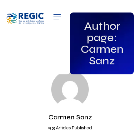
QUIÉNES SOMOS
Author
page:
SERVICIOS
Carmen
PATROCINADORES
Sanz
EMPLEO
GRUPOS DE INTERÉS
NOTICIAS
Carmen Sanz
93
Articles Published