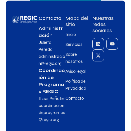
Contacto
Mapa del
Nuestras
sitio
redes
Administr
sociales
Inicio
ación
Julieta
Servicios
Pereda
Sobre
administracio
nosotros
n@regic.org
Coordinac
Aviso legal
ión de
Política de
Programa
Privacidad
s REGIC
Contacto
Itziar Peñafiel
coordinacion
deprogramas
@regic.org