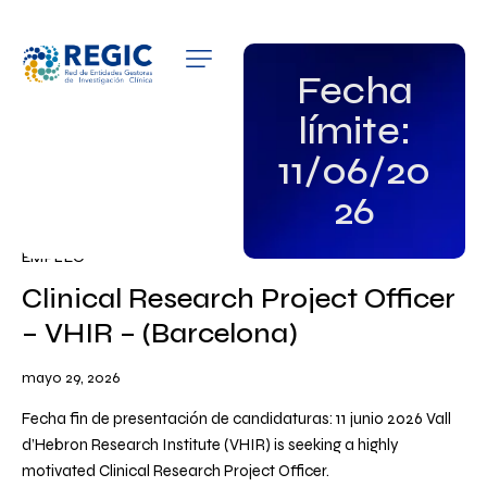
QUIÉNES SOMOS
Fecha
límite:
SERVICIOS
11/06/20
PATROCINADORES
26
EMPLEO
EMPLEO
GRUPOS DE INTERÉS
Clinical Research Project Officer
– VHIR – (Barcelona)
NOTICIAS
mayo 29, 2026
Fecha fin de presentación de candidaturas: 11 junio 2026 Vall
d’Hebron Research Institute (VHIR) is seeking a highly
motivated Clinical Research Project Officer.