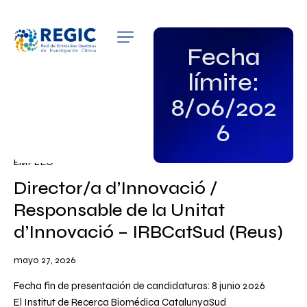
QUIÉNES SOMOS
Fecha
límite:
SERVICIOS
8/06/202
PATROCINADORES
6
EMPLEO
EMPLEO
GRUPOS DE INTERÉS
Director/a d’Innovació /
Responsable de la Unitat
NOTICIAS
d’Innovació – IRBCatSud (Reus)
mayo 27, 2026
Fecha fin de presentación de candidaturas: 8 junio 2026
El Institut de Recerca Biomédica CatalunyaSud