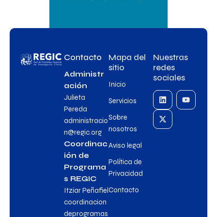
Contacto
Mapa del
Nuestras
sitio
redes
Administr
sociales
Inicio
ación
Julieta
Servicios
Pereda
Sobre
administracio
nosotros
n@regic.org
Coordinac
Aviso legal
ión de
Política de
Programa
Privacidad
s REGIC
Contacto
Itziar Peñafiel
coordinacion
deprogramas