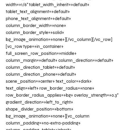
width=»1/6″ tablet_width_inherit=»default»
tablet_text_alignment=»default»
phone_text_alignment=»default»
column_border_width=»none»
column_border_style=»solid»
bg_image_animation=»none»][/vc_column][/vc_row]
[vc_row type=»in_container»
full_screen_row_position=»middle»
column_margin=»default» column_direction=»default»
column_direction_tablet=»default»
column_direction_phone=»default»
scene_position=»center» text_color=»dark»
text_align=»left» row_border_radius=»none»
row_border_radius_applies=»bg» overlay_strength=»0.3″
gradient_direction=»left_to_right»
shape_divider_position=»bottom»
bg_image_animation=»none»][vc_column
column_padding=»no-extra-padding»