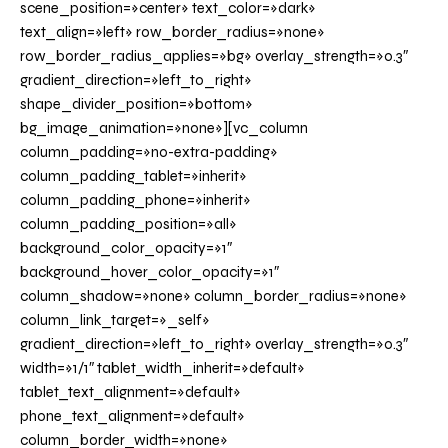
scene_position=»center» text_color=»dark»
text_align=»left» row_border_radius=»none»
row_border_radius_applies=»bg» overlay_strength=»0.3″
gradient_direction=»left_to_right»
shape_divider_position=»bottom»
bg_image_animation=»none»][vc_column
column_padding=»no-extra-padding»
column_padding_tablet=»inherit»
column_padding_phone=»inherit»
column_padding_position=»all»
background_color_opacity=»1″
background_hover_color_opacity=»1″
column_shadow=»none» column_border_radius=»none»
column_link_target=»_self»
gradient_direction=»left_to_right» overlay_strength=»0.3″
width=»1/1″ tablet_width_inherit=»default»
tablet_text_alignment=»default»
phone_text_alignment=»default»
column_border_width=»none»