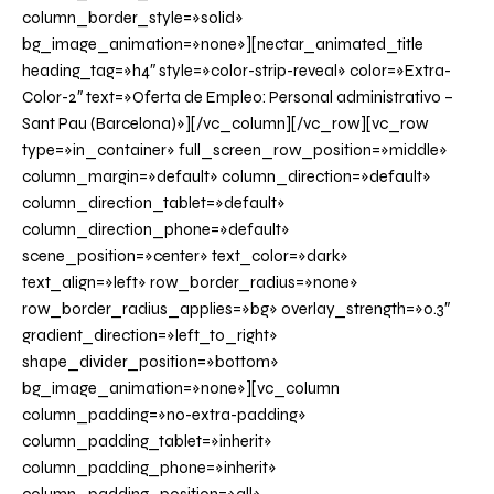
column_border_style=»solid»
bg_image_animation=»none»][nectar_animated_title
heading_tag=»h4″ style=»color-strip-reveal» color=»Extra-
Color-2″ text=»Oferta de Empleo: Personal administrativo –
Sant Pau (Barcelona)»][/vc_column][/vc_row][vc_row
type=»in_container» full_screen_row_position=»middle»
column_margin=»default» column_direction=»default»
column_direction_tablet=»default»
column_direction_phone=»default»
scene_position=»center» text_color=»dark»
text_align=»left» row_border_radius=»none»
row_border_radius_applies=»bg» overlay_strength=»0.3″
gradient_direction=»left_to_right»
shape_divider_position=»bottom»
bg_image_animation=»none»][vc_column
column_padding=»no-extra-padding»
column_padding_tablet=»inherit»
column_padding_phone=»inherit»