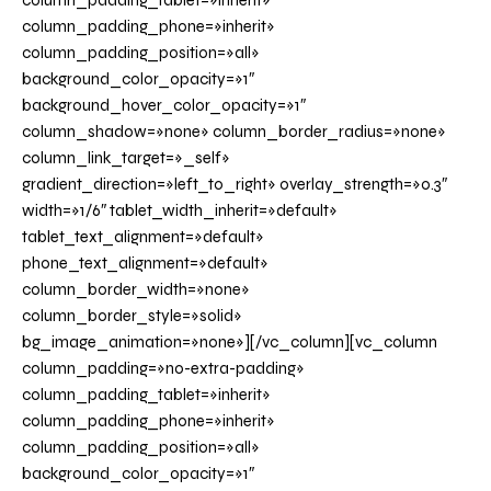
column_padding_tablet=»inherit»
column_padding_phone=»inherit»
column_padding_position=»all»
background_color_opacity=»1″
background_hover_color_opacity=»1″
column_shadow=»none» column_border_radius=»none»
column_link_target=»_self»
gradient_direction=»left_to_right» overlay_strength=»0.3″
width=»1/6″ tablet_width_inherit=»default»
tablet_text_alignment=»default»
phone_text_alignment=»default»
column_border_width=»none»
column_border_style=»solid»
bg_image_animation=»none»][/vc_column][vc_column
column_padding=»no-extra-padding»
column_padding_tablet=»inherit»
column_padding_phone=»inherit»
column_padding_position=»all»
background_color_opacity=»1″