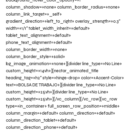
background_hover_color_opacity=»1″
column_shadow=»none» column_border_radius=»none»
column_link_target=»_self»
gradient_direction=»left_to_right» overlay_strength=»0.3″
width=»1/1″ tablet_width_inherit=»default»
tablet_text_alignment=»default»
phone_text_alignment=»default»
column_border_width=»none»
column_border_style=»solid»
bg_image_animation=»none»][divider line_type=»No Line»
custom_height=»14vh»][nectar_animated_title
heading_tag=»h2″ style=»hinge-drop» color=»Accent-Color»
text=»BOLSA DE TRABAJO»][divider line_type=»No Line»
custom_height=»25vh»][divider line_type=»No Line»
custom_height=»25vh»][/vc_column][/vc_row][vc_row
type=»in_container» full_screen_row_position=»middle»
column_margin=»default» column_direction=»default»
column_direction_tablet=»default»
column_direction_phone=»default»