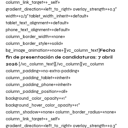
column_link_target=»_self»
gradient_direction=»left_to_right» overlay_strength=»0.3″
width=»2/3″ tablet_width_inherit=»default»
tablet_text_alignment=»default»
phone_text_alignment=»default»
column_border_width=»none»
column_border_style=»solid»
bg_image_animation=»none»][vc_column_text]
Fecha
fin de presentación de candidaturas: 7 abril
2026
[/vc_column_text][/vc_column][vc_column
column_padding=»no-extra-padding»
column_padding_tablet=»inherit»
column_padding_phone=»inherit»
column_padding_position=»all»
background_color_opacity=»1″
background_hover_color_opacity=»1″
column_shadow=»none» column_border_radius=»none»
column_link_target=»_self»
gradient_direction=»left_to_right» overlay_strength=»0.3″