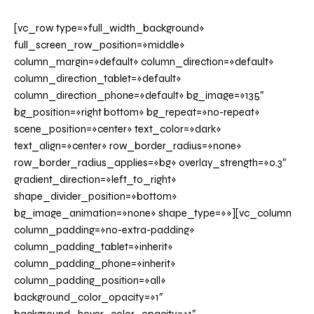
[vc_row type=»full_width_background»
full_screen_row_position=»middle»
column_margin=»default» column_direction=»default»
column_direction_tablet=»default»
column_direction_phone=»default» bg_image=»135″
bg_position=»right bottom» bg_repeat=»no-repeat»
scene_position=»center» text_color=»dark»
text_align=»center» row_border_radius=»none»
row_border_radius_applies=»bg» overlay_strength=»0.3″
gradient_direction=»left_to_right»
shape_divider_position=»bottom»
bg_image_animation=»none» shape_type=»»][vc_column
column_padding=»no-extra-padding»
column_padding_tablet=»inherit»
column_padding_phone=»inherit»
column_padding_position=»all»
background_color_opacity=»1″