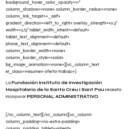
background_hover_color_opacity=»1″
column_shadow=»none» column_border_radius=»none»
column_link_target=»_self»
gradient_direction=»left_to_right» overlay_strength=»0.3″
width=»2/3″ tablet_width_inherit=»default»
tablet_text_alignment=»default»
phone_text_alignment=»default»
column_border_width=»none»
column_border_style=»solid»
bg_image_animation=»none»][vc_column_text
el_class=»resumen-oferta-trabajo»]
La
Fundación Instituto de Investigación
Hospitalaria de la Santa Creu i Sant Pau
necesita
incorporar
PERSONAL ADMINISTRATIVO
.
[/vc_column_text][/vc_column][vc_column
column_padding=»no-extra-padding»
column_padding_tablet=»inherit»