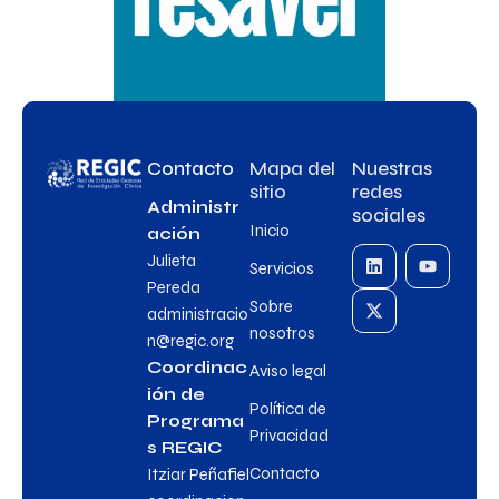
Contacto
Mapa del
Nuestras
sitio
redes
Administr
sociales
Inicio
ación
Julieta
Servicios
Pereda
Sobre
administracio
nosotros
n@regic.org
Coordinac
Aviso legal
ión de
Política de
Programa
Privacidad
s REGIC
Contacto
Itziar Peñafiel