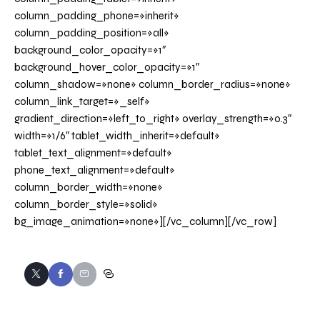
column_padding_phone=»inherit»
column_padding_position=»all»
background_color_opacity=»1″
background_hover_color_opacity=»1″
column_shadow=»none» column_border_radius=»none»
column_link_target=»_self»
gradient_direction=»left_to_right» overlay_strength=»0.3″
width=»1/6″ tablet_width_inherit=»default»
tablet_text_alignment=»default»
phone_text_alignment=»default»
column_border_width=»none»
column_border_style=»solid»
bg_image_animation=»none»][/vc_column][/vc_row]