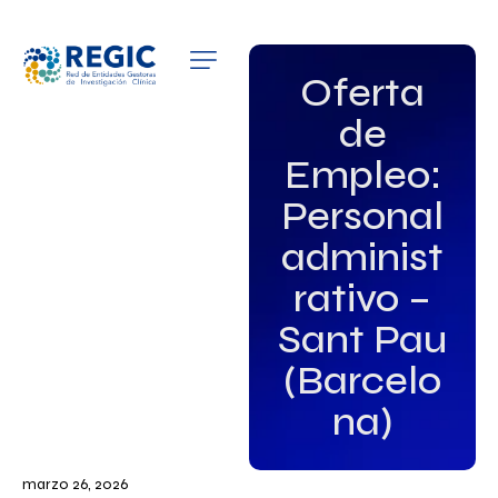
QUIÉNES SOMOS
Oferta
de
SERVICIOS
Empleo:
PATROCINADORES
Personal
EMPLEO
administ
rativo –
GRUPOS DE INTERÉS
Sant Pau
NOTICIAS
(Barcelo
na)
marzo 26, 2026