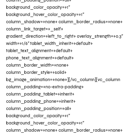
column_padding_position=»all»
background_color_opacity=»1″
background_hover_color_opacity=»1″
column_shadow=»none» column_border_radius=»none»
column_link_target=»_self»
gradient_direction=»left_to_right» overlay_strength=»0.3″
width=»1/6″ tablet_width_inherit=»default»
tablet_text_alignment=»default»
phone_text_alignment=»default»
column_border_width=»none»
column_border_style=»solid»
bg_image_animation=»none»][/vc_column][vc_column
column_padding=»no-extra-padding»
column_padding_tablet=»inherit»
column_padding_phone=»inherit»
column_padding_position=»all»
background_color_opacity=»1″
background_hover_color_opacity=»1″
column_shadow=»none» column_border_radius=»none»