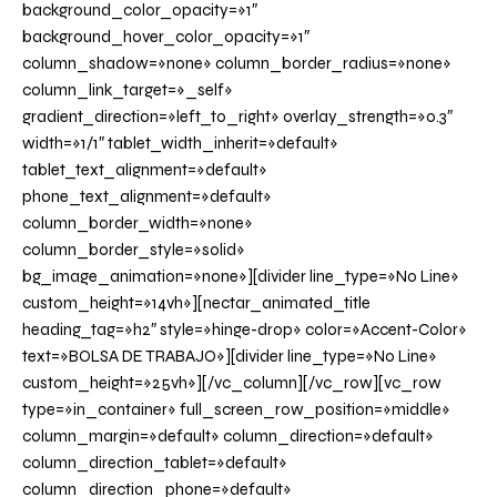
background_color_opacity=»1″
background_hover_color_opacity=»1″
column_shadow=»none» column_border_radius=»none»
column_link_target=»_self»
gradient_direction=»left_to_right» overlay_strength=»0.3″
width=»1/1″ tablet_width_inherit=»default»
tablet_text_alignment=»default»
phone_text_alignment=»default»
column_border_width=»none»
column_border_style=»solid»
bg_image_animation=»none»][divider line_type=»No Line»
custom_height=»14vh»][nectar_animated_title
heading_tag=»h2″ style=»hinge-drop» color=»Accent-Color»
text=»BOLSA DE TRABAJO»][divider line_type=»No Line»
custom_height=»25vh»][/vc_column][/vc_row][vc_row
type=»in_container» full_screen_row_position=»middle»
column_margin=»default» column_direction=»default»
column_direction_tablet=»default»
column_direction_phone=»default»