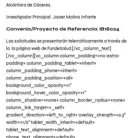
Alcántara de Cáceres.
Investigador Principal: Javier Molina Infante
Convenio/Proyecto de Referencia: IB18024
Las solicitudes se presentarán telemáticamente a través de
la la
página web de FundeSalud
.[/vc_column_text]
[/vc_column][vc_column column_padding=»no-extra-
padding» column_padding_tablet=»inherit»
column_padding_phone=»inherit»
column_padding_position=»all»
background_color_opacity=»1″
background_hover_color_opacity=»1″
column_shadow=»none» column_border_radius=»none»
column_link_target=»_self»
gradient_direction=»left_to_right» overlay_strength=»0.3″
width=»1/6″ tablet_width_inherit=»default»
tablet_text_alignment=»default»
phone_text_alignment=»default»