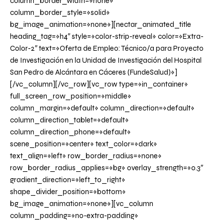
column_border_width=»none»
column_border_style=»solid»
bg_image_animation=»none»][nectar_animated_title
heading_tag=»h4″ style=»color-strip-reveal» color=»Extra-
Color-2″ text=»Oferta de Empleo: Técnico/a para Proyecto
de Investigación en la Unidad de Investigación del Hospital
San Pedro de Alcántara en Cáceres (FundeSalud)»]
[/vc_column][/vc_row][vc_row type=»in_container»
full_screen_row_position=»middle»
column_margin=»default» column_direction=»default»
column_direction_tablet=»default»
column_direction_phone=»default»
scene_position=»center» text_color=»dark»
text_align=»left» row_border_radius=»none»
row_border_radius_applies=»bg» overlay_strength=»0.3″
gradient_direction=»left_to_right»
shape_divider_position=»bottom»
bg_image_animation=»none»][vc_column
column_padding=»no-extra-padding»