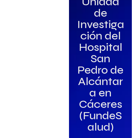
Unidad
de
Investiga
ción del
Hospital
San
Pedro de
Alcántar
a en
Cáceres
(FundeS
alud)