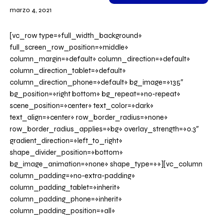
marzo 4, 2021
[vc_row type=»full_width_background»
full_screen_row_position=»middle»
column_margin=»default» column_direction=»default»
column_direction_tablet=»default»
column_direction_phone=»default» bg_image=»135″
bg_position=»right bottom» bg_repeat=»no-repeat»
scene_position=»center» text_color=»dark»
text_align=»center» row_border_radius=»none»
row_border_radius_applies=»bg» overlay_strength=»0.3″
gradient_direction=»left_to_right»
shape_divider_position=»bottom»
bg_image_animation=»none» shape_type=»»][vc_column
column_padding=»no-extra-padding»
column_padding_tablet=»inherit»
column_padding_phone=»inherit»
column_padding_position=»all»