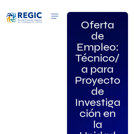
QUIÉNES SOMOS
Oferta
de
SERVICIOS
Empleo:
PATROCINADORES
Técnico/
EMPLEO
a para
Proyecto
GRUPOS DE INTERÉS
de
NOTICIAS
Investiga
ción en
la