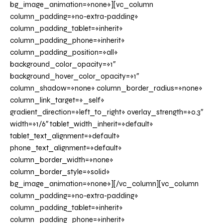
bg_image_animation=»none»][vc_column
column_padding=»no-extra-padding»
column_padding_tablet=»inherit»
column_padding_phone=»inherit»
column_padding_position=»all»
background_color_opacity=»1″
background_hover_color_opacity=»1″
column_shadow=»none» column_border_radius=»none»
column_link_target=»_self»
gradient_direction=»left_to_right» overlay_strength=»0.3″
width=»1/6″ tablet_width_inherit=»default»
tablet_text_alignment=»default»
phone_text_alignment=»default»
column_border_width=»none»
column_border_style=»solid»
bg_image_animation=»none»][/vc_column][vc_column
column_padding=»no-extra-padding»
column_padding_tablet=»inherit»
column_padding_phone=»inherit»