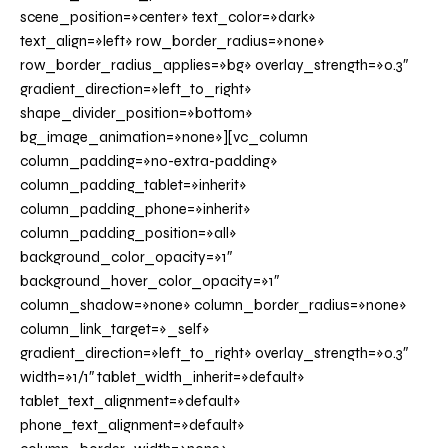
scene_position=»center» text_color=»dark»
text_align=»left» row_border_radius=»none»
row_border_radius_applies=»bg» overlay_strength=»0.3″
gradient_direction=»left_to_right»
shape_divider_position=»bottom»
bg_image_animation=»none»][vc_column
column_padding=»no-extra-padding»
column_padding_tablet=»inherit»
column_padding_phone=»inherit»
column_padding_position=»all»
background_color_opacity=»1″
background_hover_color_opacity=»1″
column_shadow=»none» column_border_radius=»none»
column_link_target=»_self»
gradient_direction=»left_to_right» overlay_strength=»0.3″
width=»1/1″ tablet_width_inherit=»default»
tablet_text_alignment=»default»
phone_text_alignment=»default»