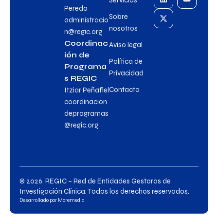
Servicios
Pereda
Sobre
administracio
nosotros
n@regic.org
Coordinac
Aviso legal
ión de
Política de
Programa
Privacidad
s REGIC
Contacto
Itziar Peñafiel
coordinacion
deprogramas
@regic.org
© 2026. REGIC – Red de Entidades Gestoras de
Investigación Clínica. Todos los derechos reservados.
Desarrollado por
Moremedia