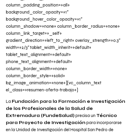
column_padding_position=»all»
background_color_opacity=»1″
background_hover_color_opacity=»1″
column_shadow=»none» column_border_radius=»none»
column_link_target=»_self»
gradient_direction=»left_to_right» overlay_strength=»0.3″
width=»2/3″ tablet_width_inherit=»default»
tablet_text_alignment=»default»
phone_text_alignment=»default»
column_border_width=»none»
column_border_style=»solid»
bg_image_animation=»none»][vc_column_text
el_class=»resumen-oferta-trabajo»]
La
Fundación para la Formación e Investigación
de los Profesionales de la Salud de
Extremadura (FundeSalud)
precisa un
Técnico
para Proyecto de Investigación
para incorporarse
en la Unidad de Investigación del Hospital San Pedro de