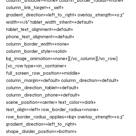
column_shadow=»none» column_border_radius=»none»
column_link_target=»_self»
gradient_direction=»left_to_right» overlay_strength=»0.3″
width=»1/6″ tablet_width_inherit=»default»
tablet_text_alignment=»default»
phone_text_alignment=»default»
column_border_width=»none»
column_border_style=»solid»
bg_image_animation=»none»][/vc_column][/vc_row]
[vc_row type=»in_container»
full_screen_row_position=»middle»
column_margin=»default» column_direction=»default»
column_direction_tablet=»default»
column_direction_phone=»default»
scene_position=»center» text_color=»dark»
text_align=»left» row_border_radius=»none»
row_border_radius_applies=»bg» overlay_strength=»0.3″
gradient_direction=»left_to_right»
shape_divider_position=»bottom»