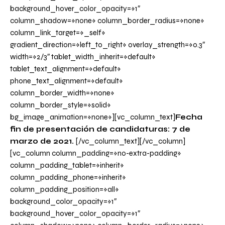
background_hover_color_opacity=»1″
column_shadow=»none» column_border_radius=»none»
column_link_target=»_self»
gradient_direction=»left_to_right» overlay_strength=»0.3″
width=»2/3″ tablet_width_inherit=»default»
tablet_text_alignment=»default»
phone_text_alignment=»default»
column_border_width=»none»
column_border_style=»solid»
bg_image_animation=»none»][vc_column_text]
Fecha
fin de presentación de candidaturas: 7 de
marzo de 2021.
[/vc_column_text][/vc_column]
[vc_column column_padding=»no-extra-padding»
column_padding_tablet=»inherit»
column_padding_phone=»inherit»
column_padding_position=»all»
background_color_opacity=»1″
background_hover_color_opacity=»1″