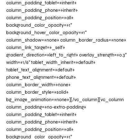
column_padding_tablet=»inherit»
column_padding_phone=»inherit»
column_padding_position=»all»
background_color_opacity=»1″
background_hover_color_opacity=»1″
column_shadow=»none» column_border_radius=»none»
column_link_target=»_self»
gradient_direction=»left_to_right» overlay_strength=»0.3″
width=»1/6″ tablet_width_inherit=»default»
tablet_text_alignment=»default»
phone_text_alignment=»default»
column_border_width=»none»
column_border_style=»solid»
bg_image_animation=»none»][/vc_column][vc_column
column_padding=»no-extra-padding»
column_padding_tablet=»inherit»
column_padding_phone=»inherit»
column_padding_position=»all»
background_color_opacity=»1″